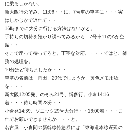
に乗るしかない。
新大阪行のぞみ。11:06・・に。7号車の車掌に・・・実
はしかじかで遅れて・・
16時までに大分に行ける方法はないかと。
手持ちの切符を預かり調べてみるから、7号車11のAが空
席・・
そこで座って待ってろと。丁寧な対応。・・・ではと、雑
務の処理を。
10分ほど待ちましたか・・・
車掌の名前は「岡田」20代でしょうか。黄色メモ用紙
を・・・
新大阪12:05発、のぞみ21号、博多行。小倉14:16
着・・・待ち時間23分・・
小倉発14:39、ソニック29号大分行・・16:00着・・・こ
れでお願いできませんか・・・と。
名古屋、小倉間の新幹線特急券には「東海道本線遅延の