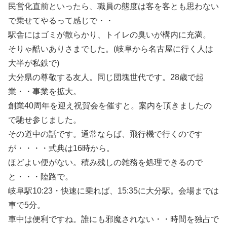
民営化直前といったら、職員の態度は客を客とも思わない
で乗せてやるって感じで・・
駅舎にはゴミが散らかり、トイレの臭いが構内に充満。
そりゃ酷いありさまでした。(岐阜から名古屋に行く人は
大半が私鉄で)
大分県の尊敬する友人。同じ団塊世代です。28歳で起
業・・事業を拡大。
創業40周年を迎え祝賀会を催すと。案内を頂きましたの
で馳せ参じました。
その道中の話です。通常ならば、飛行機で行くのです
が・・・・式典は16時から。
ほどよい便がない。積み残しの雑務を処理できるので
と・・・陸路で。
岐阜駅10:23・快速に乗れば、15:35に大分駅。会場までは
車で5分。
車中は便利ですね。誰にも邪魔されない・・時間を独占で