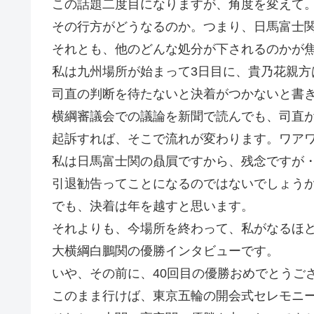
この話題二度目になりますが、角度を変えて
その行方がどうなるのか。つまり、日馬富士
それとも、他のどんな処分が下されるのかが
私は九州場所が始まって3日目に、貴乃花親方
司直の判断を待たないと決着がつかないと書
横綱審議会での議論を新聞で読んでも、司直
起訴すれば、そこで流れが変わります。ワア
私は日馬富士関の贔屓ですから、残念ですが
引退勧告ってことになるのではないでしょう
でも、決着は年を越すと思います。
それよりも、今場所を終わって、私がなるほ
大横綱白鵬関の優勝インタビューです。
いや、その前に、40回目の優勝おめでとうご
このまま行けば、東京五輪の開会式セレモニ