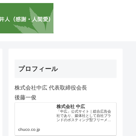
プロフィール
株式会社中広 代表取締役会長
後藤一俊
株式会社 中広
「中広」公式サイト｜総合広告会
社であり、媒体社として自社ブラ
ンドのポスティング型フリーメデ
ィア、ハッピーメディア®『地域み
っちゃく生活情報誌®』を全国で
chuco.co.jp
1100万部以上展開しています。