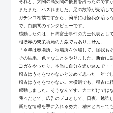
それと、大関の高安関の優勝を占ったのです
またまた、ハズれました。足の故障が完治し
ガチンコ相撲ですから、簡単には怪我が治ら
で、白鵬関のインタビューです。
感動したのは、日馬富士事件の力士代表とし
相撲界の繁栄祈願の万歳でもありません。
「今年は春場所、秋場所を休場して、怪我も
その結果、色々なことをやりました。断食に
ヨガをやったり、本当に自分を追い込んで・
稽古はうそをつかないと改めて思った一年で
稽古はうそをつかない。大横綱でも、稽古に
感動しました。そうなんです。力士だけでは
我々だとて、広告のプロとして、日夜、勉強
新たな情報を手に入れる努力、稽古と言って