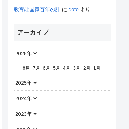
教育は国家百年の計
に
goto
より
アーカイブ
2026年
8月
7月
6月
5月
4月
3月
2月
1月
2025年
2024年
2023年