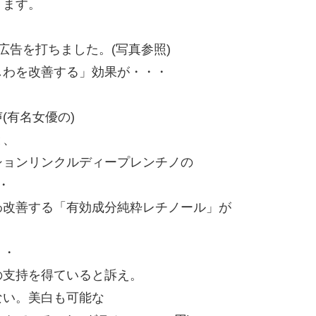
ります。
広告を打ちました。(写真参照)
しわを改善する」効果が・・・
(有名女優の)
と、
ションリンクルディープレンチノの
・
わ改善する「有効成分純粋レチノール」が
・・
の支持を得ていると訴え。
ない。美白も可能な