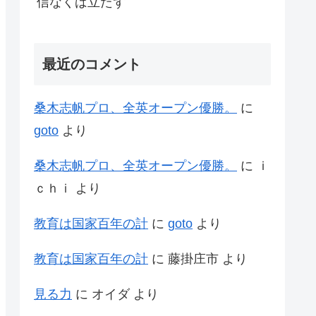
信なくば立たず
最近のコメント
桑木志帆プロ、全英オープン優勝。
に
goto
より
桑木志帆プロ、全英オープン優勝。
に
ｉ
ｃｈｉ
より
教育は国家百年の計
に
goto
より
教育は国家百年の計
に
藤掛庄市
より
見る力
に
オイダ
より