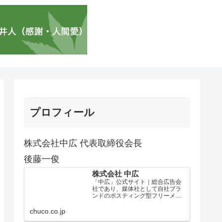
プロフィール
株式会社中広 代表取締役会長
後藤一俊
株式会社 中広
「中広」公式サイト｜総合広告会
社であり、媒体社として自社ブラ
ンドのポスティング型フリーメデ
ィア、ハッピーメディア®『地域み
っちゃく生活情報誌®』を全国で
chuco.co.jp
1100万部以上展開しています。