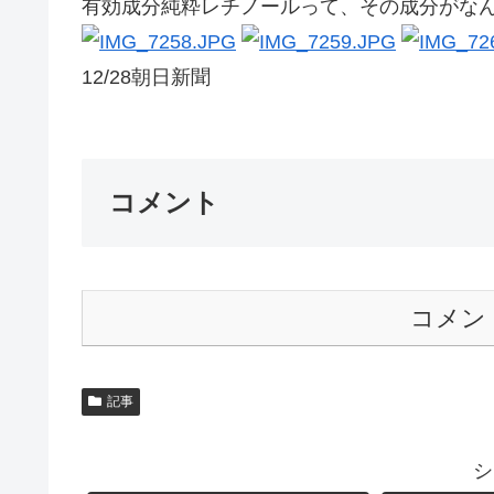
有効成分純粋レチノールって、その成分がなん
12/28朝日新聞
コメント
コメン
記事
シ