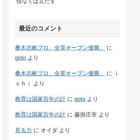
信なくば立たず
最近のコメント
桑木志帆プロ、全英オープン優勝。
に
goto
より
桑木志帆プロ、全英オープン優勝。
に
ｉ
ｃｈｉ
より
教育は国家百年の計
に
goto
より
教育は国家百年の計
に
藤掛庄市
より
見る力
に
オイダ
より