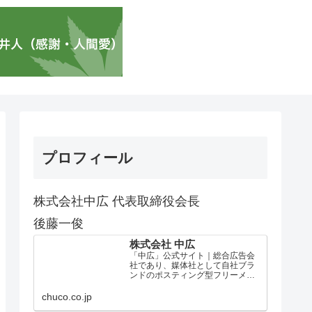
プロフィール
株式会社中広 代表取締役会長
後藤一俊
株式会社 中広
「中広」公式サイト｜総合広告会
社であり、媒体社として自社ブラ
ンドのポスティング型フリーメデ
ィア、ハッピーメディア®『地域み
っちゃく生活情報誌®』を全国で
chuco.co.jp
1100万部以上展開しています。