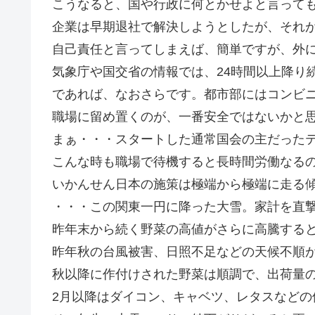
こうなると、国や行政に何とかせよと言って
企業は早期退社で解決しようとしたが、それ
自己責任と言ってしまえば、簡単ですが、外
気象庁や国交省の情報では、24時間以上降り
であれば、なおさらです。都市部にはコンビ
職場に留め置くのが、一番安全ではないかと
まぁ・・・スタートした通常国会の主だった
こんな時も職場で待機すると長時間労働なるの
いかんせん日本の施策は極端から極端に走る
・・・この関東一円に降った大雪。家計を直
昨年末から続く野菜の高値がさらに高騰する
昨年秋の台風被害、日照不足などの天候不順
秋以降に作付けされた野菜は順調で、出荷量
2月以降はダイコン、キャベツ、レタスなどの