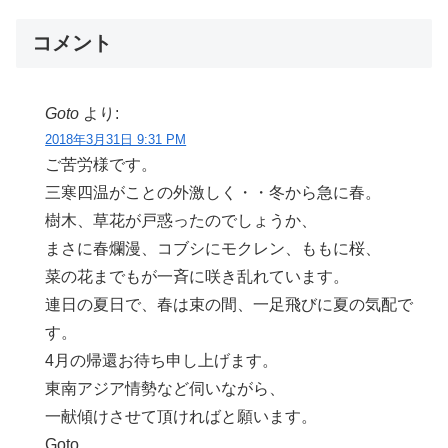
コメント
Goto
より:
2018年3月31日 9:31 PM
ご苦労様です。
三寒四温がことの外激しく・・冬から急に春。
樹木、草花が戸惑ったのでしょうか、
まさに春爛漫、コブシにモクレン、ももに桜、
菜の花までもが一斉に咲き乱れています。
連日の夏日で、春は束の間、一足飛びに夏の気配で
す。
4月の帰還お待ち申し上げます。
東南アジア情勢など伺いながら、
一献傾けさせて頂ければと願います。
Goto