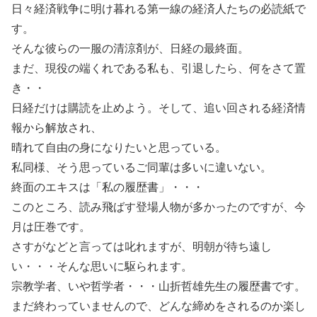
日々経済戦争に明け暮れる第一線の経済人たちの必読紙で
す。
そんな彼らの一服の清涼剤が、日経の最終面。
まだ、現役の端くれである私も、引退したら、何をさて置
き・・
日経だけは購読を止めよう。そして、追い回される経済情
報から解放され、
晴れて自由の身になりたいと思っている。
私同様、そう思っているご同輩は多いに違いない。
終面のエキスは「私の履歴書」・・・
このところ、読み飛ばす登場人物が多かったのですが、今
月は圧巻です。
さすがなどと言っては叱れますが、明朝が待ち遠し
い・・・そんな思いに駆られます。
宗教学者、いや哲学者・・・山折哲雄先生の履歴書です。
まだ終わっていませんので、どんな締めをされるのか楽し