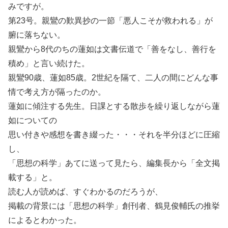
みですが。
第23号。親鸞の歎異抄の一節「悪人こそが救われる」が
腑に落ちない。
親鸞から8代のちの蓮如は文書伝道で「善をなし、善行を
積め」と言い続けた。
親鸞90歳、蓮如85歳。2世紀を隔て、二人の間にどんな事
情で考え方が隔ったのか。
蓮如に傾注する先生。日課とする散歩を繰り返しながら蓮
如についての
思い付きや感想を書き綴った・・・それを半分ほどに圧縮
し、
「思想の科学」あてに送って見たら、編集長から「全文掲
載する」と。
読む人が読めば、すぐわかるのだろうが、
掲載の背景には「思想の科学」創刊者、鶴見俊輔氏の推挙
によるとわかった。