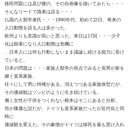
移民問題には及び腰の、その自画像を描いてみたら・・・
そんなリードで識者は語る・・・
仏国の人類学者氏・・・1990年代、初めて訪日、将来の
人口動態を語る人は多かった。
欧州よりも意識が高いと思った。来日は17回・・・少子
化は顕著になり人口動態は危機に
、日本人には何も行動しないまま議論し続ける能力に長け
ていると。
日本の問題は・・・家族人類学の視点でみると長男が家を
継ぐ直系家族、
往々にして男に特権がある。消えつつある家族体型だが、
その価値観はゾンビのように生き続けている。
働く女性が子供をつくれない根本はそこにあると分析。
些か陳腐な説だが、ドイツも直系家族だったが近代化と同
時に
価値観を変えた。その象徴がドイツは移民を最も受け入れ