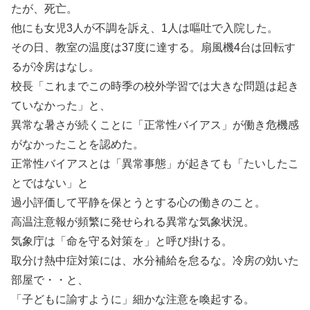
たが、死亡。
他にも女児3人が不調を訴え、1人は嘔吐で入院した。
その日、教室の温度は37度に達する。扇風機4台は回転す
るが冷房はなし。
校長「これまでこの時季の校外学習では大きな問題は起き
ていなかった」と、
異常な暑さが続くことに「正常性バイアス」が働き危機感
がなかったことを認めた。
正常性バイアスとは「異常事態」が起きても「たいしたこ
とではない」と
過小評価して平静を保とうとする心の働きのこと。
高温注意報が頻繁に発せられる異常な気象状況。
気象庁は「命を守る対策を」と呼び掛ける。
取分け熱中症対策には、水分補給を怠るな。冷房の効いた
部屋で・・と、
「子どもに諭すように」細かな注意を喚起する。