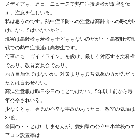
メディアも、連日、ニュースで熱中症搬送者が激増を伝
え、注意を促しいる。
私は思うのです。熱中症予防への注意は高齢者への呼び掛
けになってはいないかと。
現実は高齢者も若者も子どももないのだが・・高校野球観
戦での熱中症搬送は高校生です。
何事にも「ガイドライン」を設け、厳しく対応する文科省
であり、教育委員会であり、
地方自治体ではないか。対策よりも異常気象の方が先だっ
たとは言わせない。
高温注意報は昨日今日のことではない。5年以上前から毎
年発令されいる。
少なくとも、男児の不幸な事故のあった日、教室の気温は
37度。
全国の・・とは申しませんが、愛知県の公立中小学校のエ
アコン設置率は