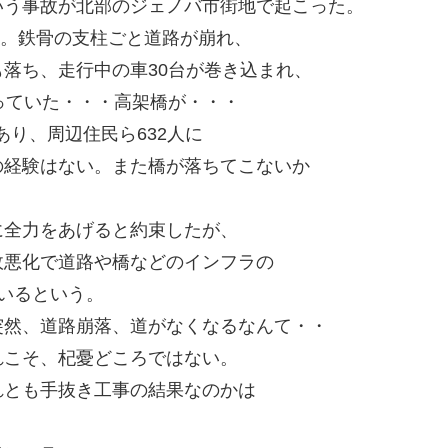
いう事故が北部のジェノバ市街地で起こった。
ル。鉄骨の支柱ごと道路が崩れ、
落ち、走行中の車30台が巻き込まれ、
っていた・・・高架橋が・・・
あり、周辺住民ら632人に
の経験はない。また橋が落ちてこないか
に全力をあげると約束したが、
政悪化で道路や橋などのインフラの
いるという。
突然、道路崩落、道がなくなるなんて・・
れこそ、杞憂どころではない。
れとも手抜き工事の結果なのかは