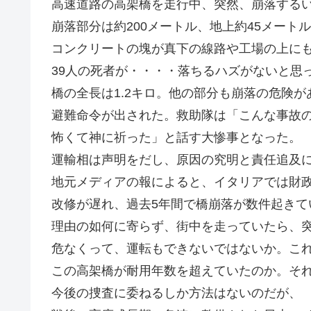
高速道路の高架橋を走行中、突然、崩落する
崩落部分は約200メートル、地上約45メート
コンクリートの塊が真下の線路や工場の上にも
39人の死者が・・・・落ちるハズがないと思
橋の全長は1.2キロ。他の部分も崩落の危険が
避難命令が出された。救助隊は「こんな事故
怖くて神に祈った」と話す大惨事となった。
運輸相は声明をだし、原因の究明と責任追及
地元メディアの報によると、イタリアでは財
改修が遅れ、過去5年間で橋崩落が数件起きて
理由の如何に寄らず、街中を走っていたら、
危なくって、運転もできないではないか。こ
この高架橋が耐用年数を超えていたのか。そ
今後の捜査に委ねるしか方法はないのだが、