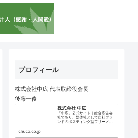
プロフィール
株式会社中広 代表取締役会長
後藤一俊
株式会社 中広
「中広」公式サイト｜総合広告会
社であり、媒体社として自社ブラ
ンドのポスティング型フリーメデ
ィア、ハッピーメディア®『地域み
っちゃく生活情報誌®』を全国で
chuco.co.jp
1100万部以上展開しています。