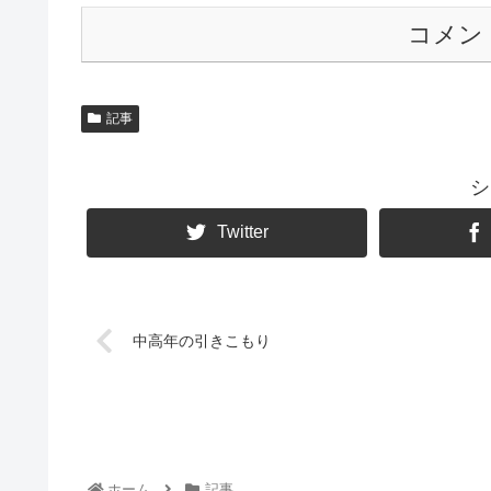
コメン
記事
シ
Twitter
中高年の引きこもり
ホーム
記事