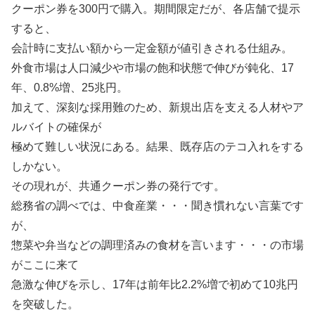
クーポン券を300円で購入。期間限定だが、各店舗で提示
すると、
会計時に支払い額から一定金額が値引きされる仕組み。
外食市場は人口減少や市場の飽和状態で伸びが鈍化、17
年、0.8%増、25兆円。
加えて、深刻な採用難のため、新規出店を支える人材やア
ルバイトの確保が
極めて難しい状況にある。結果、既存店のテコ入れをする
しかない。
その現れが、共通クーポン券の発行です。
総務省の調べでは、中食産業・・・聞き慣れない言葉です
が、
惣菜や弁当などの調理済みの食材を言います・・・の市場
がここに来て
急激な伸びを示し、17年は前年比2.2%増で初めて10兆円
を突破した。