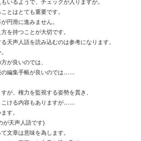
人もいるようで、チェックが入りますが。
ることはとても重要です。
事が円滑に進みません。
え方を持つことが大切です。
する天声人語を読み込むのは参考になります。
か。
の方が良いのでは、
売の編集手帳が良いのでは……
ますが、権力を監視する姿勢を貫き、
、こける内容もありますが……
います。
のが天声人語です)
って文章は意味を為します。