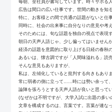
毎朝、全社員が書写しています。時々サボる
広告は間口の広い仕事です。世間の動きを知
特に、お客様との間で共通の話題がないと仕
同時に、社会の出来事に自分なりの意見や考
そのためには、旬な話題を独自の視点で表現
朝日の天声人語じゃ、少し偏ってはいません
経済の話題を意図的に取り上げる日経の春秋
あるいは、懐古調ですが「人間味溢れる」読
そんな意見もありますが、
私は、左傾化していると批判する向きもあり
常に弱者の側に立って……時には勢い余って
論陣を張ろうとする天声人語が良いと思って
(なぜかは不明ですが、大学入試に出題の多い
文章を構成するのは、言葉です。言葉が連な