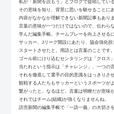
私が「新聞を読もう」とブログで提唱してい
その意味を知り、背景に思いを馳せることに
内容がなかなか理解できない新聞記事もあり
言葉の意味が一つだけではないので、伝わら
学んだ編集手帳。チームプレーを向上させる
サッカー、Jリーグ開設にあたり、協会強化担
スタートさせたと。用語とは言葉のことです
ゴール前にけり込むセンタリングは「クロス
当たれという指示は「チャレンジ」、一つの
それを徹底して選手の目的意識をはっきりさ
観戦する人たちもサッカーというスポーツがよ
繋がったと。なるほど。言葉は明瞭だが意味
それではチーム(組織)が強くなりませんね。
読売新聞の編集手帳で「一語一義」の大切さを学