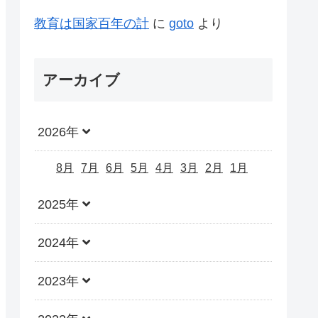
教育は国家百年の計
に
goto
より
アーカイブ
2026年
8月
7月
6月
5月
4月
3月
2月
1月
2025年
2024年
2023年