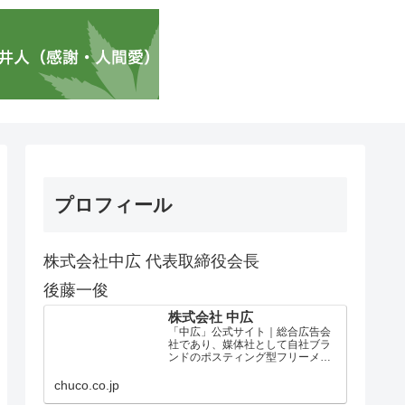
プロフィール
株式会社中広 代表取締役会長
後藤一俊
株式会社 中広
「中広」公式サイト｜総合広告会
社であり、媒体社として自社ブラ
ンドのポスティング型フリーメデ
ィア、ハッピーメディア®『地域み
っちゃく生活情報誌®』を全国で
chuco.co.jp
1100万部以上展開しています。