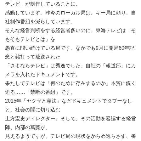
テレビ」が制作していることに、
感動しています。昨今のローカル局は、キー局に頼り、自
社制作番組を減らしています。
そんな経営判断をする経営者多いのに、東海テレビは「そ
もそもテレビとは」を
愚直に問い続けている局です。なかでも9月に開局60年記
念と銘打って放送された
「さよならテレビ」は秀逸でした。自社の「報道部」にカ
メラを入れたドキュメントです。
果たしてテレビは「何のために存在するのか」本質に鋭く
迫る……「禁断の番組」です。
2015年「ヤクザと憲法」などドキュメントでタブーなし
と、社会の闇に切り込む
土方宏史ディレクター。そして、その活動を容認する経営
陣、内部の葛藤が、
見えるようですが、テレビ局の現状をからめ逸らさず、番