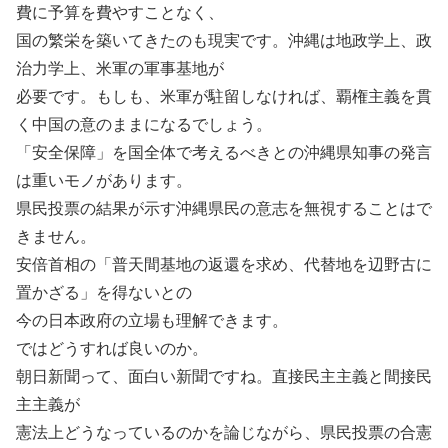
費に予算を費やすことなく、
国の繁栄を築いてきたのも現実です。沖縄は地政学上、政
治力学上、米軍の軍事基地が
必要です。もしも、米軍が駐留しなければ、覇権主義を貫
く中国の意のままになるでしょう。
「安全保障」を国全体で考えるべきとの沖縄県知事の発言
は重いモノがあります。
県民投票の結果が示す沖縄県民の意志を無視することはで
きません。
安倍首相の「普天間基地の返還を求め、代替地を辺野古に
置かざる」を得ないとの
今の日本政府の立場も理解できます。
ではどうすれば良いのか。
朝日新聞って、面白い新聞ですね。直接民主主義と間接民
主主義が
憲法上どうなっているのかを論じながら、県民投票の合憲