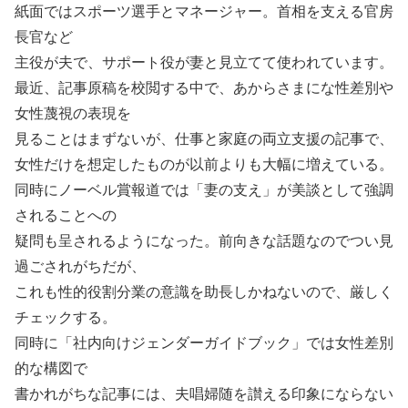
紙面ではスポーツ選手とマネージャー。首相を支える官房
長官など
主役が夫で、サポート役が妻と見立てて使われています。
最近、記事原稿を校閲する中で、あからさまにな性差別や
女性蔑視の表現を
見ることはまずないが、仕事と家庭の両立支援の記事で、
女性だけを想定したものが以前よりも大幅に増えている。
同時にノーベル賞報道では「妻の支え」が美談として強調
されることへの
疑問も呈されるようになった。前向きな話題なのでつい見
過ごされがちだが、
これも性的役割分業の意識を助長しかねないので、厳しく
チェックする。
同時に「社内向けジェンダーガイドブック」では女性差別
的な構図で
書かれがちな記事には、夫唱婦随を讃える印象にならない