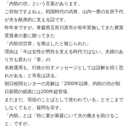
「内助の功」という言葉があります。
ご存知ですよねぇ。戦国時代の武将、山内一豊の女房千代
が夫を献身的に支える話です。
昨年末ですが。青森県五所川原市が長年実施してきた褒賞
受賞者の妻に贈ってきた
「内助功労章」を廃止したと報じられた。
理由は「今は女性が男性を支える時代ではない。夫婦のあ
り方も変わり「章」の
名称運用も、行政が出すメッセージとしては誤解を招く恐
れがある」と市長は語る。
朝日校閲センターの見解は「2000年以降、内助の功が朝
日新聞の紙面には200件超登場、
まだまだ、現役のことばとして使われている」とそこまで
しなくてもと、疑問を呈す。
「内助」とは「特に妻が家庭にいて夫の働きを助けるこ
と」ですが、