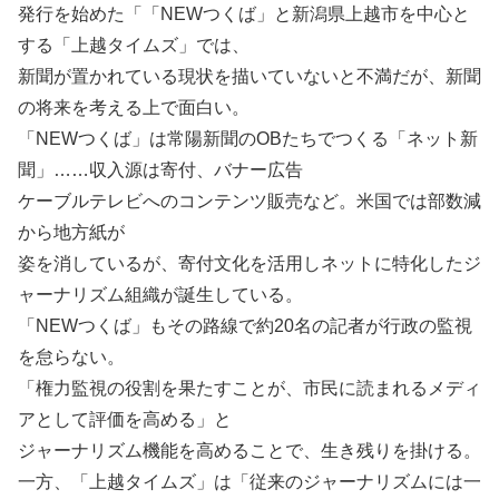
発行を始めた「「NEWつくば」と新潟県上越市を中心と
する「上越タイムズ」では、
新聞が置かれている現状を描いていないと不満だが、新聞
の将来を考える上で面白い。
「NEWつくば」は常陽新聞のOBたちでつくる「ネット新
聞」……収入源は寄付、バナー広告
ケーブルテレビへのコンテンツ販売など。米国では部数減
から地方紙が
姿を消しているが、寄付文化を活用しネットに特化したジ
ャーナリズム組織が誕生している。
「NEWつくば」もその路線で約20名の記者が行政の監視
を怠らない。
「権力監視の役割を果たすことが、市民に読まれるメディ
アとして評価を高める」と
ジャーナリズム機能を高めることで、生き残りを掛ける。
一方、「上越タイムズ」は「従来のジャーナリズムには一