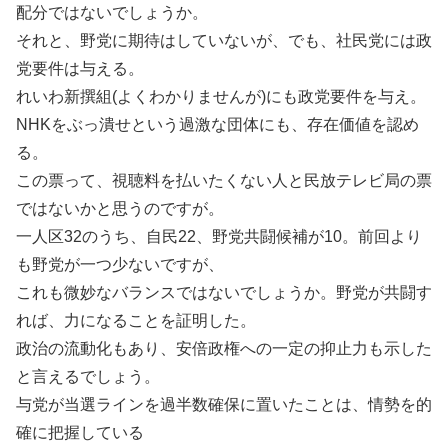
配分ではないでしょうか。
それと、野党に期待はしていないが、でも、社民党には政
党要件は与える。
れいわ新撰組(よくわかりませんが)にも政党要件を与え。
NHKをぶっ潰せという過激な団体にも、存在価値を認め
る。
この票って、視聴料を払いたくない人と民放テレビ局の票
ではないかと思うのですが。
一人区32のうち、自民22、野党共闘候補が10。前回より
も野党が一つ少ないですが、
これも微妙なバランスではないでしょうか。野党が共闘す
れば、力になることを証明した。
政治の流動化もあり、安倍政権への一定の抑止力も示した
と言えるでしょう。
与党が当選ラインを過半数確保に置いたことは、情勢を的
確に把握している