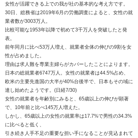
女性が活躍できる上での我が社の基本的な考え方です。
30日、総務省は2019年6月の労働調査によると、女性の就
業者数が3003万人。
比較可能な1953年以降で初めて3千万人を突破したと発
表。
前年同月に比べ53万人増え、就業者全体の伸びの9割を女
性が占めました。
理由は求人難を専業主婦らがカバーしたことによります。
日本の総就業者6747万人。女性の就業者は44.5%占め、
欧米の主要先進国の大半が40%台後半で、日本もその域に
達し始めたようです。(日経7/30)
女性の就業者を年齢別にみると、65歳以上の伸びが顕著
で、10年前と比べ145万人増えた。
しかし、65歳以上の女性の就業率は17.7%で男性の34.3%
に比べると低く、
引き続き人手不足の重要な担い手になることが見込まれて