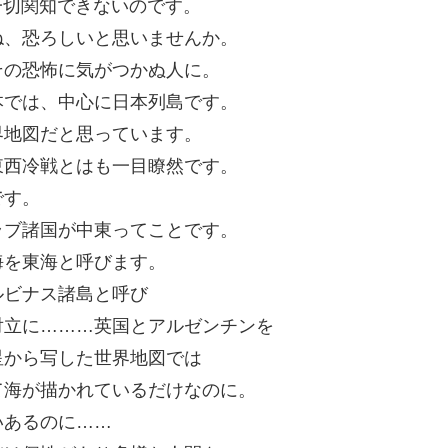
一切関知できないのです。
ね、恐ろしいと思いませんか。
その恐怖に気がつかぬ人に。
本では、中心に日本列島です。
界地図だと思っています。
東西冷戦とはも一目瞭然です。
です。
ラブ諸国が中東ってことです。
海を東海と呼びます。
ルビナス諸島と呼び
対立に………英国とアルゼンチンを
星から写した世界地図では
て海が描かれているだけなのに。
いあるのに……