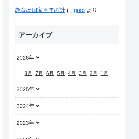
教育は国家百年の計
に
goto
より
アーカイブ
2026年
8月
7月
6月
5月
4月
3月
2月
1月
2025年
2024年
2023年