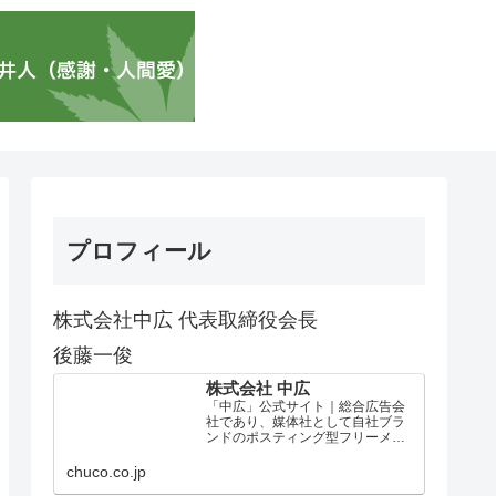
プロフィール
株式会社中広 代表取締役会長
後藤一俊
株式会社 中広
「中広」公式サイト｜総合広告会
社であり、媒体社として自社ブラ
ンドのポスティング型フリーメデ
ィア、ハッピーメディア®『地域み
っちゃく生活情報誌®』を全国で
chuco.co.jp
1100万部以上展開しています。