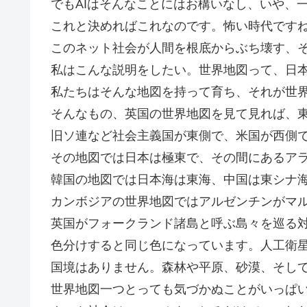
でもAIはそんなことにはお構いなし、いや、
これと決めればこれなのです。怖い時代です
このネット社会が人間を根底からぶち壊す、
私はこんな説明をしたい。世界地図って、日
私たちはそんな地図を持って育ち、それが世
そんなもの、英国の世界地図を見て見れば、
旧ソ連など社会主義国が東側で、米国が西側
その地図では日本は極東で、その間にあるア
韓国の地図では日本海は東海、中国は東シナ
カンボジアの世界地図ではアルゼンチンがマ
英国がフォークランド諸島と呼ぶ島々を巡る
色分けすると同じ色になっています。人工衛
国境はありません。森林や平原、砂漠、そし
世界地図一つとっても気づかぬことがいっぱ