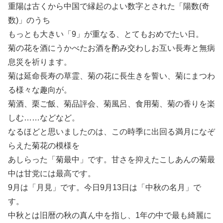
重陽は古くから中国で縁起のよい数字とされた「陽数(奇
数)」のうち
もっとも大きい「9」が重なる、とてもおめでたい日。
菊の花を酒にうかべたお酒を酌み交わしお互い長寿と無病
息災を祈ります。
菊は延命長寿の草霊、菊の花に長生きを誓い、菊にまつわ
る様々な趣向が。
菊酒、栗ご飯、菊品評会、菊風呂、食用菊、菊の香りを楽
しむ……などなど。
なるほどと思いましたのは、この時季に出回る満月になぞ
らえた菊花の模様を
あしらった「菊最中」です。甘さを抑えたこしあんの菊最
中は甘党には最高です。
9月は「月見」です。今日9月13日は「中秋の名月」で
す。
中秋とは旧暦の秋の真ん中を指し、1年の中で最も綺麗に