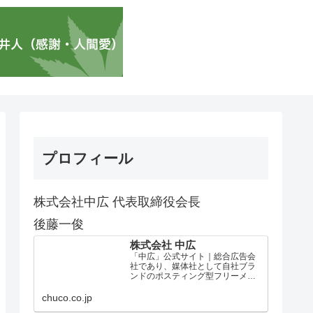
プロフィール
株式会社中広 代表取締役会長
後藤一俊
株式会社 中広
「中広」公式サイト｜総合広告会
社であり、媒体社として自社ブラ
ンドのポスティング型フリーメデ
ィア、ハッピーメディア®『地域み
っちゃく生活情報誌®』を全国で
chuco.co.jp
1100万部以上展開しています。