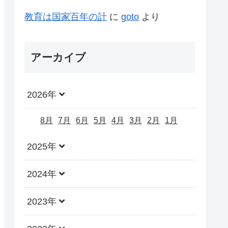
教育は国家百年の計
に
goto
より
アーカイブ
2026年
8月
7月
6月
5月
4月
3月
2月
1月
2025年
2024年
2023年