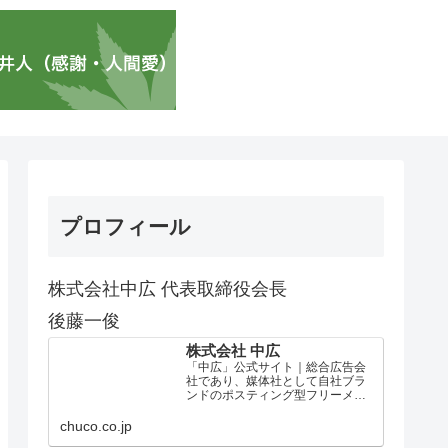
プロフィール
株式会社中広 代表取締役会長
後藤一俊
株式会社 中広
「中広」公式サイト｜総合広告会
社であり、媒体社として自社ブラ
ンドのポスティング型フリーメデ
ィア、ハッピーメディア®『地域み
っちゃく生活情報誌®』を全国で
chuco.co.jp
1100万部以上展開しています。