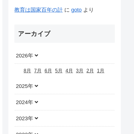
教育は国家百年の計
に
goto
より
アーカイブ
2026年
8月
7月
6月
5月
4月
3月
2月
1月
2025年
2024年
2023年