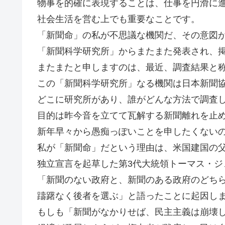
物事を的確に表現することは、仕事を円滑に
社会生活を営む上でも重要なことです。
「新聞命」の私が不思議な機関だ、その意図
「新聞科学研究所」からまたまた発表され、
またまたと申しますのは、最近、調査結果と
この「新聞科学研究所」なる機関は日本新聞
どこに研究所があり、誰がどんな方法で調査
目的は昨今音を立てて瓦解する新聞離れを止
新年早々から愚痴っぽいことを申したくない
私が「新聞命」だという理由は、米国建国の
独立宣言を起草した第3代大統領トーマス・ジ
「新聞のない政府と、新聞のある政府のどち
躊躇なく後者を選ぶ」と語ったことに起因し
もしも「新聞がなかりせば、民主主義は崩壊