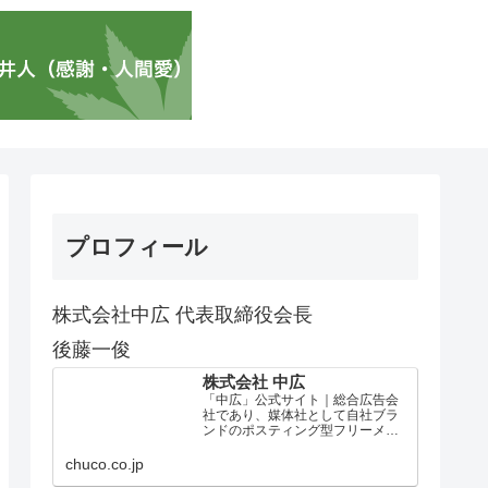
プロフィール
株式会社中広 代表取締役会長
後藤一俊
株式会社 中広
「中広」公式サイト｜総合広告会
社であり、媒体社として自社ブラ
ンドのポスティング型フリーメデ
ィア、ハッピーメディア®『地域み
っちゃく生活情報誌®』を全国で
chuco.co.jp
1100万部以上展開しています。