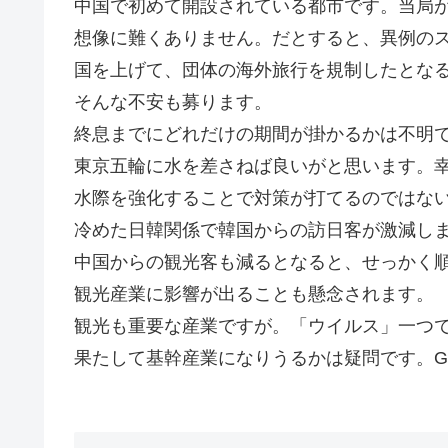
中国で初めて開設されている都市です。当局
想像に難くありません。だとすると、異例の
国を上げて、団体の海外旅行を規制したとな
そんな不安も募ります。
終息までにどれだけの期間が掛かるかは不明
東京五輪に水を差さねば良いがと思います。
水際を強化することで対策が打てるのではな
冷めた日韓関係で韓国からの訪日客が激減し
中国からの観光客も減るとなると、せっかく
観光産業に影響が出ることも懸念されます。
観光も重要な産業ですが。「ウイルス」一つ
果たして基幹産業になりうるかは疑問です。Go