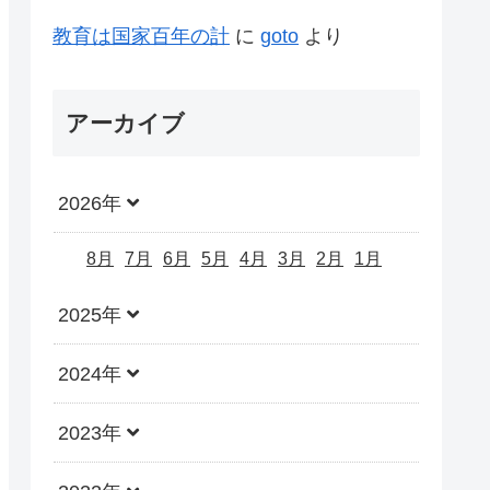
教育は国家百年の計
に
goto
より
アーカイブ
2026年
8月
7月
6月
5月
4月
3月
2月
1月
2025年
2024年
2023年