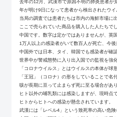
去年の12月、武漢市で原因不明の肺炎患者が
年が明け9日になって患者から検出されたウイ
当局の調査では患者たちは市内の海鮮市場に
ここで売られていた商品を購入した人たちで
中国です。数字は定かではありませんが、英
1万人以上の感染者がいて数百人が死亡、今後
中国外では日本、タイ、韓国でも感染者が確認
世界中が警戒態勢に入り出入国での監視を強
「コロナウイルス」とはウイルスの本体が球
「王冠」（コロナ）の形をしていることで名付
咳が長期に亘って止まらず死に至る場合があ
ヒト以外の哺乳類には感染しますが、現時点
ヒトからヒトへの感染が懸念されています。
武漢には「レベル4」という致死率の高い危険