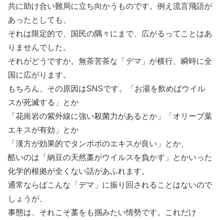
共に助け合い難局に立ち向かうものです。例え流言飛語が
あったとしても、
それは限定的で、国民の隅々にまで、広がるってことはあ
りませんでした。
それがどうですか。無茶苦茶な「デマ」が横行、瞬時に全
国に広がります。
もちろん、その原因はSNSです。「お湯を飲めばウイル
スが死滅する」とか
「花崗岩の紫外線に強い殺菌力があるとか」「オリーブ葉
エキスが有効」とか
「漢方が効果的でタンポポのエキスが良い」とか、
酷いのは「納豆の天然藁がウイルスを負かす」とかいった
化学的根拠が全くない話があふれます。
通常ならばこんな「デマ」に振り回されることはないので
しょうが、
事態は、それこそ藁をも掴みたい情勢です。これだけ