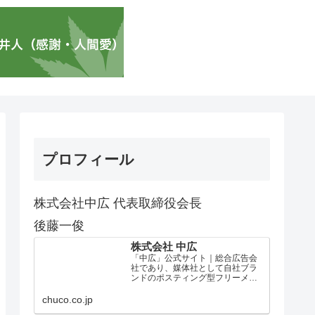
プロフィール
株式会社中広 代表取締役会長
後藤一俊
株式会社 中広
「中広」公式サイト｜総合広告会
社であり、媒体社として自社ブラ
ンドのポスティング型フリーメデ
ィア、ハッピーメディア®『地域み
っちゃく生活情報誌®』を全国で
chuco.co.jp
1100万部以上展開しています。