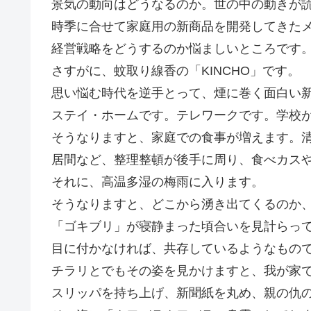
景気の動向はどうなるのか。世の中の動きが
時季に合せて家庭用の新商品を開発してきた
経営戦略をどうするのか悩ましいところです
さすがに、蚊取り線香の「KINCHO」です。
思い悩む時代を逆手とって、煙に巻く面白い
ステイ・ホームです。テレワークです。学校
そうなりますと、家庭での食事が増えます。
居間など、整理整頓が後手に周り、食べカス
それに、高温多湿の梅雨に入ります。
そうなりますと、どこから湧き出てくるのか
「ゴキブリ」が寝静まった頃合いを見計らっ
目に付かなければ、共存しているようなもの
チラリとでもその姿を見かけますと、我が家
スリッパを持ち上げ、新聞紙を丸め、親の仇