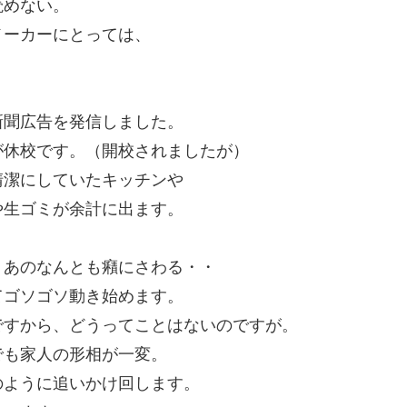
読めない。
メーカーにとっては、
。
新聞広告を発信しました。
が休校です。（開校されましたが）
清潔にしていたキッチンや
や生ゴミが余計に出ます。
、あのなんとも癪にさわる・・
てゴソゴソ動き始めます。
ですから、どうってことはないのですが。
でも家人の形相が一変。
のように追いかけ回します。