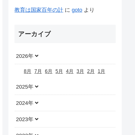
教育は国家百年の計
に
goto
より
アーカイブ
2026年
8月
7月
6月
5月
4月
3月
2月
1月
2025年
2024年
2023年