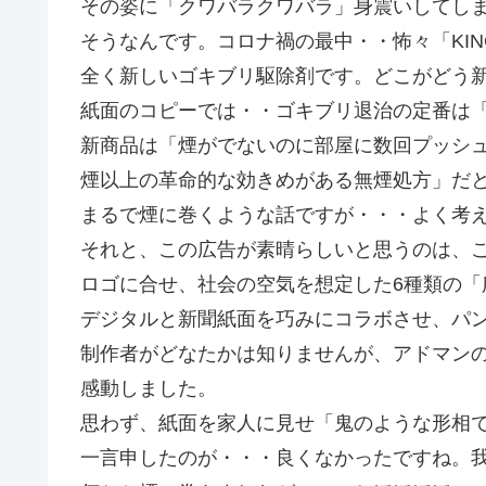
その姿に「クワバラクワバラ」身震いしてし
そうなんです。コロナ禍の最中・・怖々「KIN
全く新しいゴキブリ駆除剤です。どこがどう
紙面のコピーでは・・ゴキブリ退治の定番は
新商品は「煙がでないのに部屋に数回プッシ
煙以上の革命的な効きめがある無煙処方」だ
まるで煙に巻くような話ですが・・・よく考
それと、この広告が素晴らしいと思うのは、この
ロゴに合せ、社会の空気を想定した6種類の「
デジタルと新聞紙面を巧みにコラボさせ、パ
制作者がどなたかは知りませんが、アドマン
感動しました。
思わず、紙面を家人に見せ「鬼のような形相
一言申したのが・・・良くなかったですね。