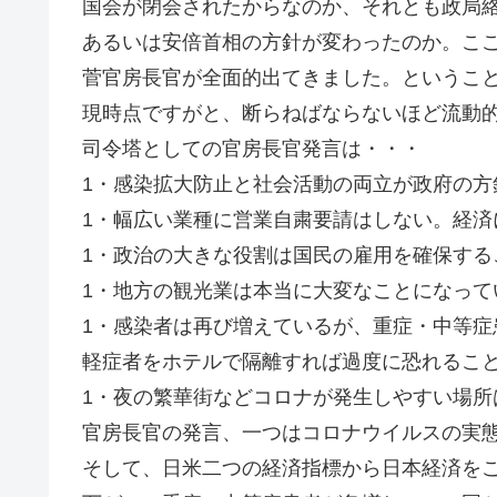
国会が閉会されたからなのか、それとも政局
あるいは安倍首相の方針が変わったのか。こ
菅官房長官が全面的出てきました。というこ
現時点ですがと、断らねばならないほど流動
司令塔としての官房長官発言は・・・
1・感染拡大防止と社会活動の両立が政府の方
1・幅広い業種に営業自粛要請はしない。経済
1・政治の大きな役割は国民の雇用を確保する
1・地方の観光業は本当に大変なことになって
1・感染者は再び増えているが、重症・中等症
軽症者をホテルで隔離すれば過度に恐れるこ
1・夜の繁華街などコロナが発生しやすい場所
官房長官の発言、一つはコロナウイルスの実
そして、日米二つの経済指標から日本経済を