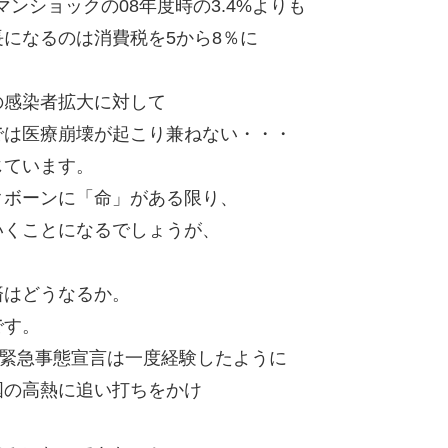
ンショックの08年度時の3.4%よりも
になるのは消費税を5から8％に
の感染者拡大に対して
では医療崩壊が起こり兼ねない・・・
じています。
クボーンに「命」がある限り、
いくことになるでしょうが、
済はどうなるか。
です。
。緊急事態宣言は一度経験したように
国の高熱に追い打ちをかけ