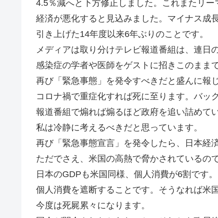
4.5％減へと下方修正しました。これまたリーマ
経済が悪化すると見込みました。マイナス成長
引き上げた14年度以来6年ぶりのことです。
メディアは取り分けテレビ報道番組は、連日
感染症の学者や医師をゲストに招きこのまま
再び「緊急事態」を発令すべきだと盛んに報
コロナ禍で重症化すれば死に至ります。バッ
報道番組で煽れば煽るほど政府を追い詰めて
私は冷静に考えるべきだと思っています。
再び「緊急事態宣言」を発令したら、日本経
ただでさえ、米国の高熱で脅かされているの
日本のGDPも米国同様、個人消費が6割です
個人消費を遮断することです。そうなれば米
今度は死屍累々になります。