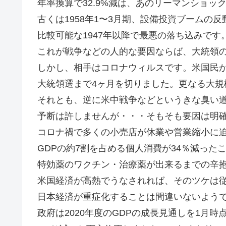
年率換算で32.9%減は、あのリーマンショック直
古くは1958年1〜3月期、設備投資ブームの
比較可能な1947年以降で最悪の落ち込みです
これが戦争などの人的な要因ならば、大統領
しかし、相手はコロナウィルスです。米国民
大統領選まで4ヶ月を切りました。更なる大規
それとも、逆に米中戦争などというきな臭い
予断は許しませんが・・・そもそも要因は明
コロナ禍で多くの小売店が休業や営業縮小に
GDPの約7割を占める個人消費が34％減った
特効薬のワクチン・治療薬が出来るまでの辛
米国経済が高熱でうなされれば、そのツケは
日本経済が重症化することは間違いないよう
政府は2020年度のGDPの成長見通しを1月時