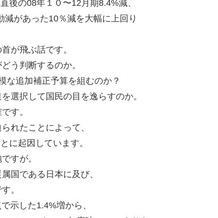
後の08年１０〜12月期8.4%減、
反動減があった10％減を大幅に上回り
。
の首が飛ぶ話です。
がどう判断するのか。
模な追加補正予算を組むのか？
道を選択して国民の目を逸らすのか。
確です。
迫られたことによって、
ことに起因しています。
抱ですが。
従属国である日本に及び、
です。
点で示した1.4%増から、