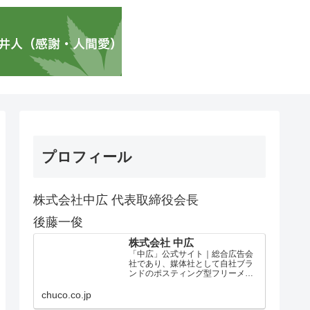
プロフィール
株式会社中広 代表取締役会長
後藤一俊
株式会社 中広
「中広」公式サイト｜総合広告会
社であり、媒体社として自社ブラ
ンドのポスティング型フリーメデ
ィア、ハッピーメディア®『地域み
っちゃく生活情報誌®』を全国で
chuco.co.jp
1100万部以上展開しています。