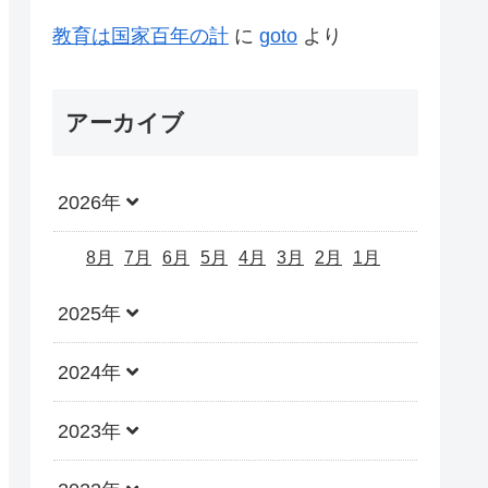
教育は国家百年の計
に
goto
より
アーカイブ
2026年
8月
7月
6月
5月
4月
3月
2月
1月
2025年
2024年
2023年