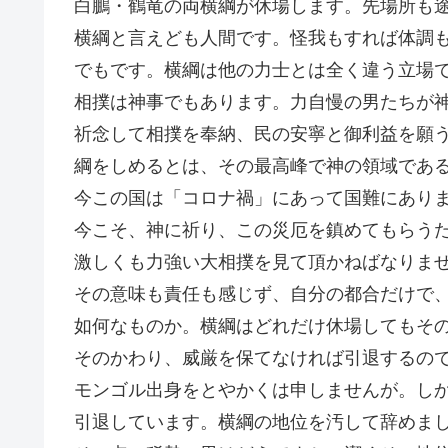
白鵬・鶴竜の両横綱が休場します。先場所も
横綱と言えども人間です。怪我もすれば体調
でもです。横綱は他の力士とは全く違う立場
相撲は神事でもあります。力自慢の男たちが
祈念して相撲を奉納、民の安寧と御利益を願
綱をしめるとは、その最高峰で神の領域であ
今この国は「コロナ禍」にあって国難にあり
今こそ、神に祈り、この災厄を鎮めてもらう
激しくも力強い大相撲を見て頂かねばなりま
その意味も責任も感じず、自分の都合だけで
如何なものか。横綱はどれだけ休場してもそ
そのかわり、威厳を保てなければ引退するの
モンゴル出身をとやかくは申しませんが。し
引退しています。横綱の地位を汚して辞めま