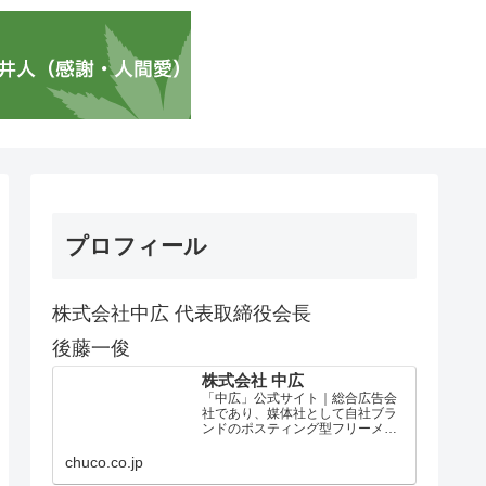
プロフィール
株式会社中広 代表取締役会長
後藤一俊
株式会社 中広
「中広」公式サイト｜総合広告会
社であり、媒体社として自社ブラ
ンドのポスティング型フリーメデ
ィア、ハッピーメディア®『地域み
っちゃく生活情報誌®』を全国で
chuco.co.jp
1100万部以上展開しています。