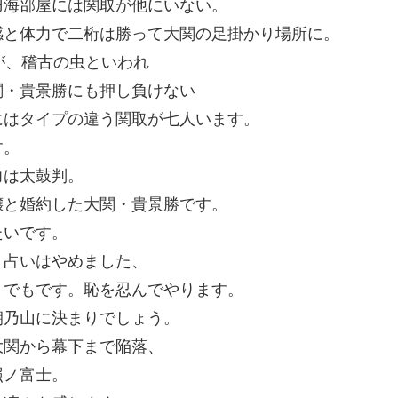
羽海部屋には関取が他にいない。
感と体力で二桁は勝って大関の足掛かり場所に。
が、稽古の虫といわれ
関・貴景勝にも押し負けない
にはタイプの違う関取が七人います。
す。
力は太鼓判。
嬢と婚約した大関・貴景勝です。
たいです。
・占いはやめました、
。でもです。恥を忍んでやります。
朝乃山に決まりでしょう。
大関から幕下まで陥落、
照ノ富士。