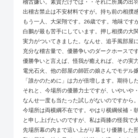
稽古嫌い。素質だけでは・・それに所属の出
出稽古禁止は不安材料ですが。持ち前の相撲
もう一人、大栄翔です。26歳です。地味です
白鵬が最も苦手にしています。押し相撲の大
実力がついてきました。なんせ、追手風部屋
充分な稽古量で、優勝争いのダークホースで
優勝争いと言えば、怪我が癒えれば、その実
電光石火、他の部屋の師匠の娘さんでモデル
「誰かのために」は力が倍増します。期待し
それと、今場所の優勝力士ですが、いやいや
なんせ一度も当たった試しがないのですから
今場所は両横綱不在です。やはり横綱候補・
と申し上げたいのですが、私は両膝の怪我で
先場所幕の内まで這い上がり幕じり優勝した