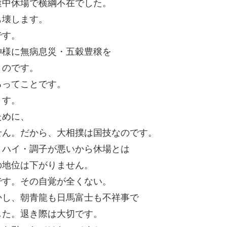
途中休場で横綱不在でした。
も壊します。
です。
神様に無病息災・五穀豊穣を
うのです。
るってことです。
ます。
ために、
せん。だから、大相撲は国技なのです。
、ハイ・調子が悪いから休場とは
の地位は下がりません。
です。その自覚が全くない。
かし、朝青龍も日馬富士も不祥事で
した。退き際は大切です。