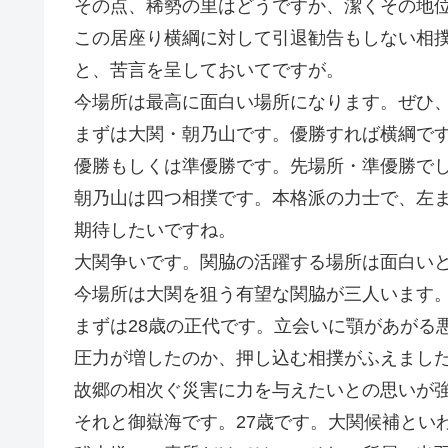
その点、稀勢の里はどうですか、潔くその地
この居座り横綱に対して引退勧告もしない相
と、苦言を呈しておいてですが。
今場所は最高に面白い場所になります。ぜひ
まずは大関・朝乃山です。優勝すれば横綱で
優勝もしくは準優勝です。先場所・準優勝で
朝乃山は四つ相撲です。本格派の力士で、左
期待したいですね。
大関争いです。関脇の活躍する場所は面白い
今場所は大関を狙う有望な関脇が三人います
まずは28歳の正代です。立会いに顎があがる
圧力が増したのか、押し込む相撲がふえまし
故郷の相次ぐ災害に力を与えたいとの思いが
それと御嶽海です。27歳です。大関候補とい