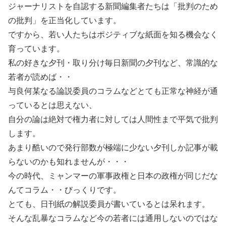
ジャーナリストを自認する新聞編集者たちは「批判のため
の批判」を正当化しています。
ですから、若い人たちはポジティブな紙面を知る機会なく
育っています。
私の好きな夕刊・取り分け毎日新聞の夕刊など、常識的な
若者が読めば・・
与良何某なる論説委員のコラムなどとても正常な神経が通
っているとは思えない、
自分の論は絶対で権力者に対しては人間性まで平気で批判
します。
あまり酷いので発行部数が極端に少ない夕刊しか記事が載
らないのかも知れませんが・・・
今の時代、ミャンマーの軍事政権と日本の政権が同じだな
んてコラム・・びっくりです。
とても、日刊紙の解説委員が書いているとは呆れます。
そんな乱暴なコラムなど今の若者には通用しないのではな