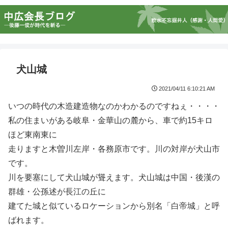
犬山城
2021/04/11 6:10:21 AM
いつの時代の木造建造物なのかわかるのですねぇ・・・・
私の住まいがある岐阜・金華山の麓から、車で約15キロ
ほど東南東に
走りますと木曽川左岸・各務原市です。川の対岸が犬山市
です。
川を要塞にして犬山城が聳えます。犬山城は中国・後漢の
群雄・公孫述が長江の丘に
建てた城と似ているロケーションから別名「白帝城」と呼
ばれます。