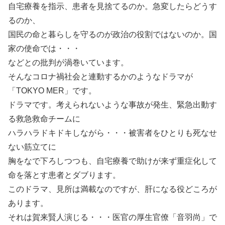
自宅療養を指示、患者を見捨てるのか。急変したらどうす
るのか、
国民の命と暮らしを守るのが政治の役割ではないのか。国
家の使命では・・・
などとの批判が渦巻いています。
そんなコロナ禍社会と連動するかのようなドラマが
「TOKYO MER」です。
ドラマです。考えられないような事故が発生、緊急出動す
る救急救命チームに
ハラハラドキドキしながら・・・被害者をひとりも死なせ
ない筋立てに
胸をなで下ろしつつも、自宅療養で助けが来ず重症化して
命を落とす患者とダブります。
このドラマ、見所は満載なのですが、肝になる役どころが
あります。
それは賀来賢人演じる・・・医官の厚生官僚「音羽尚」で