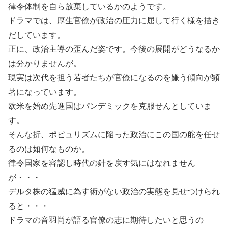
律令体制を自ら放棄しているかのようです。
ドラマでは、厚生官僚が政治の圧力に屈して行く様を描き
だしています。
正に、政治主導の歪んだ姿です。今後の展開がどうなるか
は分かりませんが。
現実は次代を担う若者たちが官僚になるのを嫌う傾向が顕
著になっています。
欧米を始め先進国はパンデミックを克服せんとしていま
す。
そんな折、ポピュリズムに陥った政治にこの国の舵を任せ
るのは如何なものか。
律令国家を容認し時代の針を戻す気にはなれません
が・・・
デルタ株の猛威に為す術がない政治の実態を見せつけられ
ると・・・
ドラマの音羽尚が語る官僚の志に期待したいと思うの