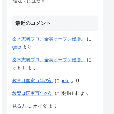
信なくば立たず
最近のコメント
桑木志帆プロ、全英オープン優勝。
に
goto
より
桑木志帆プロ、全英オープン優勝。
に
ｉ
ｃｈｉ
より
教育は国家百年の計
に
goto
より
教育は国家百年の計
に
藤掛庄市
より
見る力
に
オイダ
より