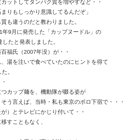
質カットしてタンパク質を増やすなど・・
高まりもしっかり意識してるんだぞ」
も質も違うのだと教わりました。
71年9月に発売した「カップヌードル」の
に達したと発表しました。
百福氏（2007年没）が・・
れ、湯を注いで食べていたのにヒントを得て
した。
・・
立つカップ麺を、機動隊が啜る姿が
・そう言えば、当時・私も東京のボロ下宿で・・・
たが）とテレビにかじり付いて・・
に移すこともなく、