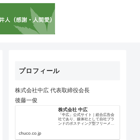
プロフィール
株式会社中広 代表取締役会長
後藤一俊
株式会社 中広
「中広」公式サイト｜総合広告会
社であり、媒体社として自社ブラ
ンドのポスティング型フリーメデ
ィア、ハッピーメディア®『地域み
っちゃく生活情報誌®』を全国で
chuco.co.jp
1100万部以上展開しています。