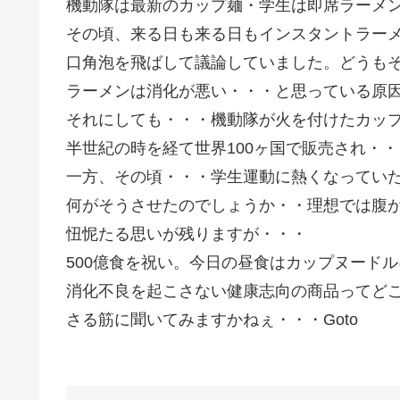
機動隊は最新のカップ麺・学生は即席ラーメ
その頃、来る日も来る日もインスタントラー
口角泡を飛ばして議論していました。どうも
ラーメンは消化が悪い・・・と思っている原
それにしても・・・機動隊が火を付けたカッ
半世紀の時を経て世界100ヶ国で販売され・・
一方、その頃・・・学生運動に熱くなってい
何がそうさせたのでしょうか・・理想では腹
忸怩たる思いが残りますが・・・
500億食を祝い。今日の昼食はカップヌード
消化不良を起こさない健康志向の商品ってど
さる筋に聞いてみますかねぇ・・・Goto