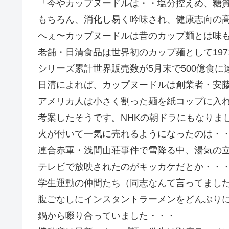
「今やカップヌードルは・・塩分控えめ、糖
もちろん、消化し易く吟味され、健康志向の
へぇ〜カップヌードルは昔のカップ麺とは味
老舗・日清食品は世界初のカップ麺として19
シリーズ累計世界販売数が5月末で500億食
日清によれば、カップヌードルは創業者・安藤
アメリカ人は小さく割った麺を紙コップに入
考案したそうです。NHKの朝ドラにもなりま
火が付いて一気に売れるようになったのは・
連合赤軍・浅間山荘事件で雪降る中、湯気の
テレビで放映されたのがキッカケだとか・・
学生運動の仲間たち（同志なんて言ってまし
腹ごなしにインスタントラーメンをどんぶり
鍋から啜り合っていました・・・