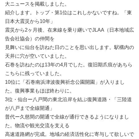
大ニュースを掲載しました。
紹介します。トップ・第1位はこれしかないですね。「東
日本大震災から10年」
震災から2ヶ月後、在来線を乗り継いでJLAA（日本地域広
告会社協会）の仲間を
見舞いに仙台を訪ねた日のことを思い出します。駅構内の
天井に穴が空いていました。
石巻を訪ねたのは13年の4月でした。復旧期爪痕があちら
こちらに残っていました。
10位に「石巻南浜津波復興祈念公園開園」が入りまし
た。復興事業もほぼ終わりに。
3位・仙台ー八戸間の東北沿岸を結ぶ復興道路・「三陸道
が八戸まで全線開通」
普代ー久慈間の開通で全線が通行できるようになりまし
た。物流や観光交流を支える
高速道路網が完成。地域の経済活性化に寄与して欲しいで