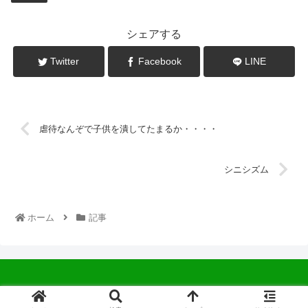
シェアする
Twitter
Facebook
LINE
虐待なんぞで子供を潰してたまるか・・・・
シニシズム
ホーム
記事
© 2022 中広会長ブログ.