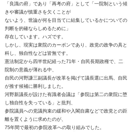
「良識の府」であり「再考の府」として「一院制という傾
きや審議が慎重さを欠くことが
ないよう、世論が何を目当てに結集しているかについての
判断を的確ならしめるために」
存在しています。ハズです。
しかし、現実は衆院のカーボンであり、政党の政争の具と
科し、独自性などは皆無です。
憲法制定から四半世紀経った71年・自民長期政権で、二
院制の意義が薄れる中、
自民の河野謙三副議長が改革を掲げて議長選に出馬、自民
が推す候補に勝利しました。
河野新議長が設けた有識者会議は「参院は第二の衆院に堕
し独自性を失っている」と批判、
参院議員への党議拘束の緩和や入閣自粛などで政党との距
離を置くように求めたのが、
75年間で最初の参院改革への取り組みでした。