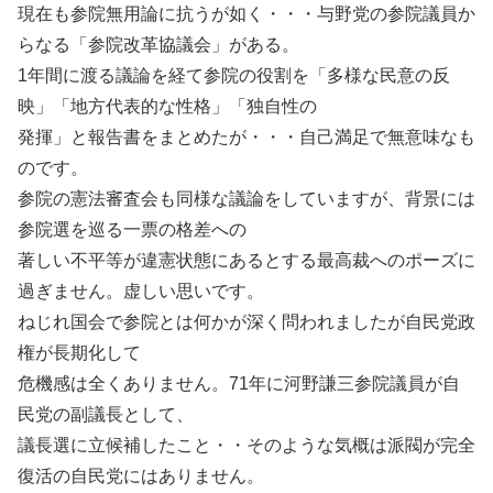
現在も参院無用論に抗うが如く・・・与野党の参院議員か
らなる「参院改革協議会」がある。
1年間に渡る議論を経て参院の役割を「多様な民意の反
映」「地方代表的な性格」「独自性の
発揮」と報告書をまとめたが・・・自己満足で無意味なも
のです。
参院の憲法審査会も同様な議論をしていますが、背景には
参院選を巡る一票の格差への
著しい不平等が違憲状態にあるとする最高裁へのポーズに
過ぎません。虚しい思いです。
ねじれ国会で参院とは何かが深く問われましたが自民党政
権が長期化して
危機感は全くありません。71年に河野謙三参院議員が自
民党の副議長として、
議長選に立候補したこと・・そのような気概は派閥が完全
復活の自民党にはありません。