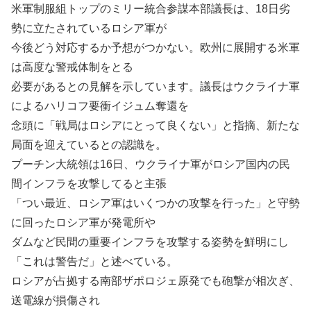
米軍制服組トップのミリー統合参謀本部議長は、18日劣
勢に立たされているロシア軍が
今後どう対応するか予想がつかない。欧州に展開する米軍
は高度な警戒体制をとる
必要があるとの見解を示しています。議長はウクライナ軍
によるハリコフ要衝イジュム奪還を
念頭に「戦局はロシアにとって良くない」と指摘、新たな
局面を迎えているとの認識を。
プーチン大統領は16日、ウクライナ軍がロシア国内の民
間インフラを攻撃してると主張
「つい最近、ロシア軍はいくつかの攻撃を行った」と守勢
に回ったロシア軍が発電所や
ダムなど民間の重要インフラを攻撃する姿勢を鮮明にし
「これは警告だ」と述べている。
ロシアが占拠する南部ザポロジェ原発でも砲撃が相次ぎ、
送電線が損傷され