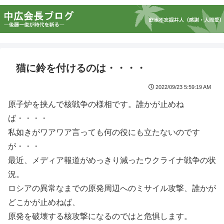
猫に鈴を付けるのは・・・・
2022/09/23 5:59:19 AM
原子炉を挟んで核戦争の様相です。誰かが止めね
ば・・・・
私如きがワアワア言っても何の役にも立たないのです
が・・・
最近、メディア報道がめっきり減ったウクライナ戦争の状
況。
ロシアの異常なまでの原発周辺へのミサイル攻撃、誰かが
どこかが止めねば、
原発を破壊する核攻撃になるのではと危惧します。