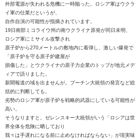
外部電源が失われる危機に一時陥った。ロシア軍はウクラ
イ軍の仕業だというが、
自作自演の可能性が指摘されています。
19日南部ミコライウ州の南ウクライナ原発が同日未明、
ロシア軍にミサイル攻撃され
原子炉から270メートルの敷地内に着弾し、激しい爆発で
「原子炉を守る原子炉建屋が
損傷した」とウクライナの原子力企業のトップが地元メデ
ィアで語りました。
新聞報道の域を出ませんが。プーチン大統領の発言など総
括的に判断しても。
劣勢のロシア軍が原子炉を戦略的武器にしている可能性が
高い。
そうなりますと。ゼレンスキー大統領がいう「ロシアは世
界全体を危険に晒しており
我々は手遅れになる前に止めなければならない」が現実味