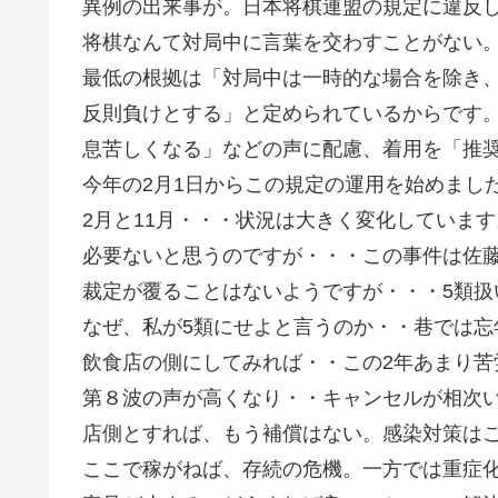
異例の出来事が。日本将棋連盟の規定に違反
将棋なんて対局中に言葉を交わすことがない
最低の根拠は「対局中は一時的な場合を除き
反則負けとする」と定められているからです
息苦しくなる」などの声に配慮、着用を「推
今年の2月1日からこの規定の運用を始めまし
2月と11月・・・状況は大きく変化していま
必要ないと思うのですが・・・この事件は佐
裁定が覆ることはないようですが・・・5類
なぜ、私が5類にせよと言うのか・・巷では忘
飲食店の側にしてみれば・・この2年あまり
第８波の声が高くなり・・キャンセルが相次
店側とすれば、もう補償はない。感染対策は
ここで稼がねば、存続の危機。一方では重症