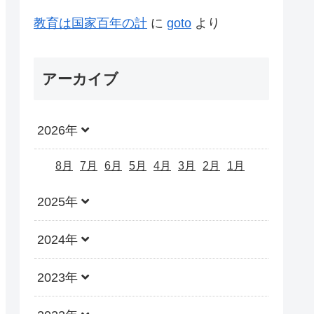
教育は国家百年の計
に
goto
より
アーカイブ
2026年
8月
7月
6月
5月
4月
3月
2月
1月
2025年
2024年
2023年