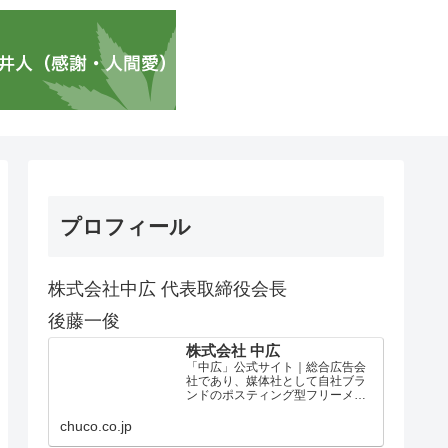
プロフィール
株式会社中広 代表取締役会長
後藤一俊
株式会社 中広
「中広」公式サイト｜総合広告会
社であり、媒体社として自社ブラ
ンドのポスティング型フリーメデ
ィア、ハッピーメディア®『地域み
っちゃく生活情報誌®』を全国で
chuco.co.jp
1100万部以上展開しています。