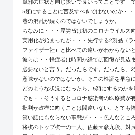
風邪の症状と同じ扱いで良いってことです。で
5類にすることに言及すべきではないのか・・
巷の混乱が続くのではないでしょうか。
ちなみに・・・厚労省は初のコロナウイルス
実用化が始まったが・・・先行する2製品（ラ
ファイザー社）と比べての違いがわからない
彼らは・・軽症者は時間が経てば回復が見込
必要ないと言う。だったらです。だったら、2
意味がないのではないか。そこの検証を早急
どのような状況になったら、5類にするのかを
でも・・そうするとコロナ感染者の医療費が
批判が政権に向くことは間違いない。とても
笑い話にもならない事態が・・・色んなとこ
将棋のトップ棋士の一人、佐藤天彦九段、対