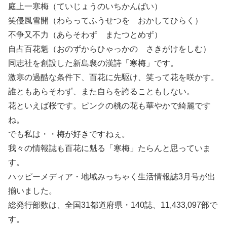
庭上一寒梅（ていじょうのいちかんばい）
笑侵風雪開（わらってふうせつを おかしてひらく）
不争又不力（あらそわず またつとめず）
自占百花魁（おのずからひゃっかの さきがけをしむ）
同志社を創設した新島襄の漢詩「寒梅」です。
激寒の過酷な条件下、百花に先駆け、笑って花を咲かす。
誰ともあらそわず、また自らを誇ることもしない。
花といえば桜です。ピンクの桃の花も華やかで綺麗です
ね。
でも私は・・梅が好きですねぇ。
我々の情報誌も百花に魁る「寒梅」たらんと思っていま
す。
ハッピーメディア・地域みっちゃく生活情報誌3月号が出
揃いました。
総発行部数は、全国31都道府県・140誌、11,433,097部で
す。