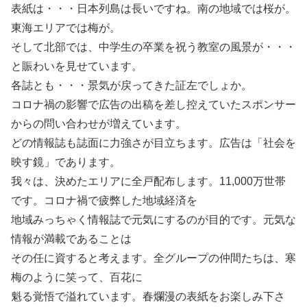
表紙は・・・日本列島は長いですね。南の地域では桜が。
東海エリアでは梅が。
そして北部では、中学生の卒業を祝う教室の風景が・・・
と賑わいを見せています。
各誌とも・・・景気が戻ってきた証左でしょか。
コロナ禍の影響で広告の出稿を差し控えていたスポンサー
からの問い合わせが増えています。
どの情報誌も誌面に力強さが目立ちます。広告は「社会を
映す鏡」であります。
我々は、決めたエリアに全戸配布します。11,000万世帯
です。コロナ禍で疲弊した地域経済を
地域みっちゃく情報誌で元気にするのが目的です。元気な
情報が満載であることは
その任に資すると考えます。全グループの仲間たちは、寒
梅のように笑って、百花に
魁る覚悟で溢れています。春爛漫の表紙をお楽しみ下さ