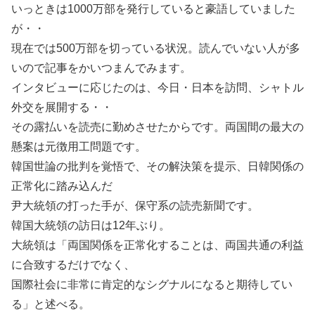
いっときは1000万部を発行していると豪語していました
が・・
現在では500万部を切っている状況。読んでいない人が多
いので記事をかいつまんでみます。
インタビューに応じたのは、今日・日本を訪問、シャトル
外交を展開する・・
その露払いを読売に勤めさせたからです。両国間の最大の
懸案は元徴用工問題です。
韓国世論の批判を覚悟で、その解決策を提示、日韓関係の
正常化に踏み込んだ
尹大統領の打った手が、保守系の読売新聞です。
韓国大統領の訪日は12年ぶり。
大統領は「両国関係を正常化することは、両国共通の利益
に合致するだけでなく、
国際社会に非常に肯定的なシグナルになると期待してい
る」と述べる。