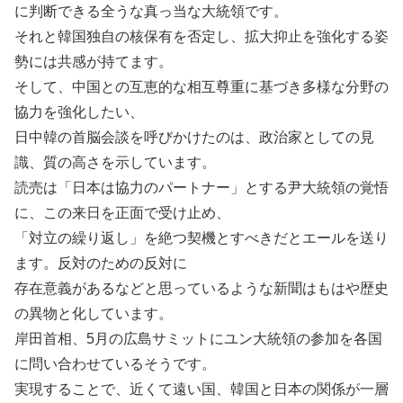
に判断できる全うな真っ当な大統領です。
それと韓国独自の核保有を否定し、拡大抑止を強化する姿
勢には共感が持てます。
そして、中国との互恵的な相互尊重に基づき多様な分野の
協力を強化したい、
日中韓の首脳会談を呼びかけたのは、政治家としての見
識、質の高さを示しています。
読売は「日本は協力のパートナー」とする尹大統領の覚悟
に、この来日を正面で受け止め、
「対立の繰り返し」を絶つ契機とすべきだとエールを送り
ます。反対のための反対に
存在意義があるなどと思っているような新聞はもはや歴史
の異物と化しています。
岸田首相、5月の広島サミットにユン大統領の参加を各国
に問い合わせているそうです。
実現することで、近くて遠い国、韓国と日本の関係が一層