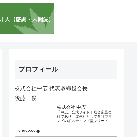
プロフィール
株式会社中広 代表取締役会長
後藤一俊
株式会社 中広
「中広」公式サイト｜総合広告会
社であり、媒体社として自社ブラ
ンドのポスティング型フリーメデ
ィア、ハッピーメディア®『地域み
っちゃく生活情報誌®』を全国で
chuco.co.jp
1100万部以上展開しています。