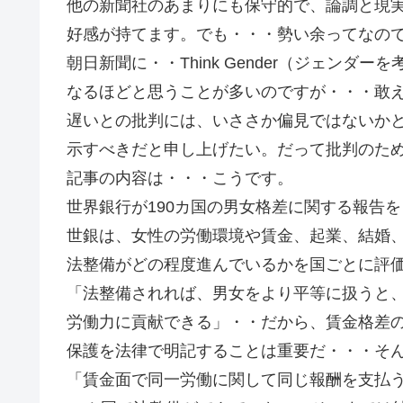
他の新聞社のあまりにも保守的で、論調と現
好感が持てます。でも・・・勢い余ってなの
朝日新聞に・・Think Gender（ジェンダ
なるほどと思うことが多いのですが・・・敢
遅いとの批判には、いささか偏見ではないか
示すべきだと申し上げたい。だって批判のた
記事の内容は・・・こうです。
世界銀行が190カ国の男女格差に関する報告
世銀は、女性の労働環境や賃金、起業、結婚、
法整備がどの程度進んでいるかを国ごとに評
「法整備されれば、男女をより平等に扱うと
労働力に貢献できる」・・だから、賃金格差
保護を法律で明記することは重要だ・・・そ
「賃金面で同一労働に関して同じ報酬を支払