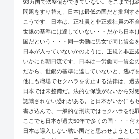
93カ国で法整備ができていない。そこまでは
問題をすり替え、日本は最低の国だと批判す
こうです。日本は、正社員と非正規社員の不
世銀の基準には達していない・・だから日本
国だという・・・同一労働に男女で同じ賃金
日本が入っていないかのように、正規と非正
いかにも朝日流です。日本は一労働同一賃金
だから、世銀の基準に達していないと、逃げ
他にも職場でセクハラを防止する法律は、過去
日本では未整備だ。法的な保護がないから対
認識されない恐れがある。と日本がいかにも
書き込んで、一般的な刑法ではセクハラを犯
ここでも日本が過去50年で多くの国・・・何
日本は導入しない酷い国だと思わせようとし