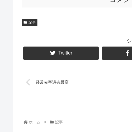
記事
シ
Twitter
経常赤字過去最高
ホーム
記事