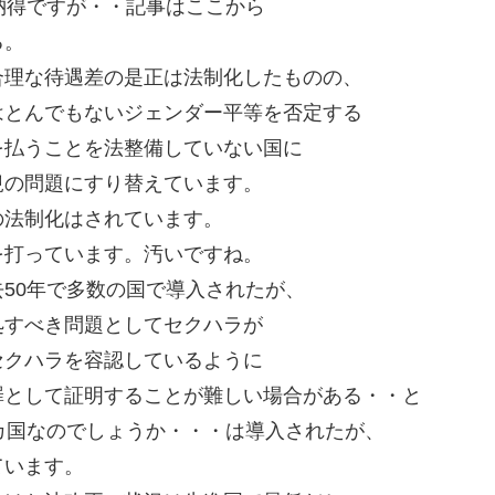
納得ですが・・記事はここから
る。
合理な待遇差の是正は法制化したものの、
はとんでもないジェンダー平等を否定する
を払うことを法整備していない国に
規の問題にすり替えています。
の法制化はされています。
を打っています。汚いですね。
50年で多数の国で導入されたが、
処すべき問題としてセクハラが
セクハラを容認しているように
罪として証明することが難しい場合がある・・と
カ国なのでしょうか・・・は導入されたが、
ています。