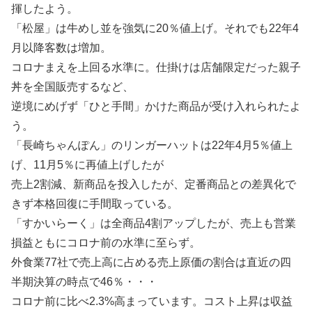
揮したよう。
「松屋」は牛めし並を強気に20％値上げ。それでも22年4
月以降客数は増加。
コロナまえを上回る水準に。仕掛けは店舗限定だった親子
丼を全国販売するなど、
逆境にめげず「ひと手間」かけた商品が受け入れられたよ
う。
「長崎ちゃんぽん」のリンガーハットは22年4月5％値上
げ、11月5％に再値上げしたが
売上2割減、新商品を投入したが、定番商品との差異化で
きず本格回復に手間取っている。
「すかいらーく」は全商品4割アップしたが、売上も営業
損益ともにコロナ前の水準に至らず。
外食業77社で売上高に占める売上原価の割合は直近の四
半期決算の時点で46％・・・
コロナ前に比べ2.3%高まっています。コスト上昇は収益