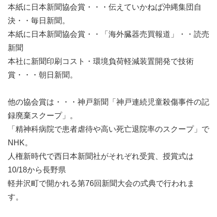
本紙に日本新聞協会賞・・・伝えていかねば沖縄集団自
決・・毎日新聞。
本紙に日本新聞協会賞・・「海外臓器売買報道」・・読売
新聞
本社に新聞印刷コスト・環境負荷軽減装置開発で技術
賞・・・朝日新聞。
他の協会賞は・・・神戸新聞「神戸連続児童殺傷事件の記
録廃棄スクープ」。
「精神科病院で患者虐待や高い死亡退院率のスクープ」で
NHK。
人権新時代で西日本新聞社がそれぞれ受賞、授賞式は
10/18から長野県
軽井沢町で開かれる第76回新聞大会の式典で行われま
す。