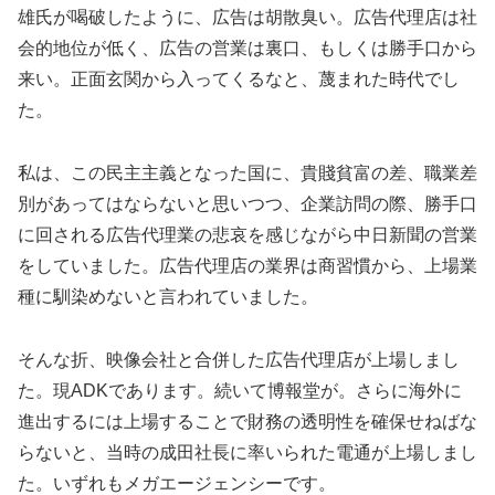
雄氏が喝破したように、広告は胡散臭い。広告代理店は社
会的地位が低く、広告の営業は裏口、もしくは勝手口から
来い。正面玄関から入ってくるなと、蔑まれた時代でし
た。
私は、この民主主義となった国に、貴賤貧富の差、職業差
別があってはならないと思いつつ、企業訪問の際、勝手口
に回される広告代理業の悲哀を感じながら中日新聞の営業
をしていました。広告代理店の業界は商習慣から、上場業
種に馴染めないと言われていました。
そんな折、映像会社と合併した広告代理店が上場しまし
た。現ADKであります。続いて博報堂が。さらに海外に
進出するには上場することで財務の透明性を確保せねばな
らないと、当時の成田社長に率いられた電通が上場しまし
た。いずれもメガエージェンシーです。