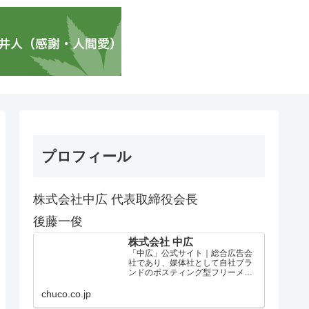
プロフィール
株式会社中広 代表取締役会長
後藤一俊
株式会社 中広
「中広」公式サイト｜総合広告会
社であり、媒体社として自社ブラ
ンドのポスティング型フリーメデ
ィア、ハッピーメディア®『地域み
っちゃく生活情報誌®』を全国で
chuco.co.jp
1100万部以上展開しています。