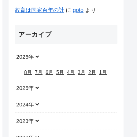
教育は国家百年の計
に
goto
より
アーカイブ
2026年
8月
7月
6月
5月
4月
3月
2月
1月
2025年
2024年
2023年