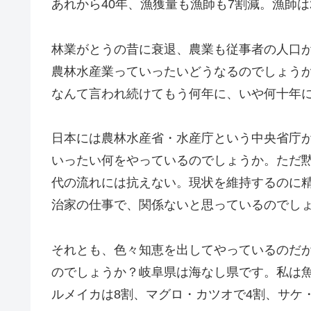
あれから40年、漁獲量も漁師も7割減。漁師は
林業がとうの昔に衰退、農業も従事者の人口
農林水産業っていったいどうなるのでしょう
なんて言われ続けてもう何年に、いや何十年
日本には農林水産省・水産庁という中央省庁
いったい何をやっているのでしょうか。ただ
代の流れには抗えない。現状を維持するのに
治家の仕事で、関係ないと思っているのでし
それとも、色々知恵を出してやっているのだ
のでしょうか？岐阜県は海なし県です。私は魚
ルメイカは8割、マグロ・カツオで4割、サケ