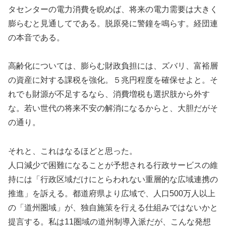
タセンターの電力消費を睨めば、将来の電力需要は大きく
膨らむと見通してである。脱原発に警鐘を鳴らす。経団連
の本音である。
高齢化については、膨らむ財政負担には、ズバリ、富裕層
の資産に対する課税を強化。５兆円程度を確保せよと。そ
れでも財源が不足するなら、消費増税も選択肢から外す
な。若い世代の将来不安の解消になるからと、大胆だがそ
の通り。
それと、これはなるほどと思った。
人口減少で困難になることが予想される行政サービスの維
持には「行政区域だけにとらわれない重層的な広域連携の
推進」を訴える。都道府県より広域で、人口500万人以上
の「道州圏域」が、独自施策を行える仕組みではないかと
提言する。私は11圏域の道州制導入派だが、こんな発想