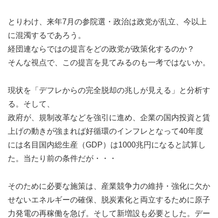
とりわけ、来年7月の参院選・政治は政党が乱立、今以上
に混濁するであろう。
経団連ならではの提言をどの政党が政策化するのか？
そんな視点で、この提言を見てみるのも一考ではないか。
現状を「デフレからの完全脱却の兆しが見える」と分析す
る。そして、
政府が、規制改革などを強引に進め、企業の国内投資と賃
上げの動きが強まれば好循環のインフレとなって40年度
には名目国内総生産（GDP）は1000兆円になると試算し
た。当たり前の条件だが・・・
そのために必要な施策は、産業競争力の維持・強化に欠か
せないエネルギーの確保、脱炭素化と両立するために原子
力発電の再稼働を急げ。そして新増設も必要とした。デー