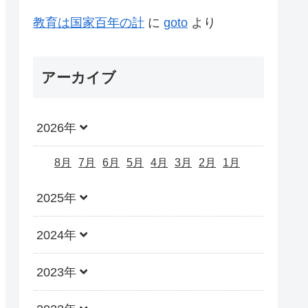
教育は国家百年の計
に
goto
より
アーカイブ
2026年
8月
7月
6月
5月
4月
3月
2月
1月
2025年
2024年
2023年