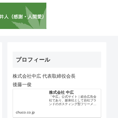
プロフィール
株式会社中広 代表取締役会長
後藤一俊
株式会社 中広
「中広」公式サイト｜総合広告会
社であり、媒体社として自社ブラ
ンドのポスティング型フリーメデ
ィア、ハッピーメディア®『地域み
っちゃく生活情報誌®』を全国で
chuco.co.jp
1100万部以上展開しています。