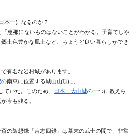
日本一になるのか？
と「恵那にないものはないことがわかる。子育てしや
く郷土色豊かな風土など、ちょうど良い暮らしができ
」で有名な岩村城があります。
駅
の南東に位置する城山山頂に、
置していた。このため、
日本三大山城
の一つに数えら
語が今も残る。
一斎の随想録「言志四録」は幕末の武士の間で、非常