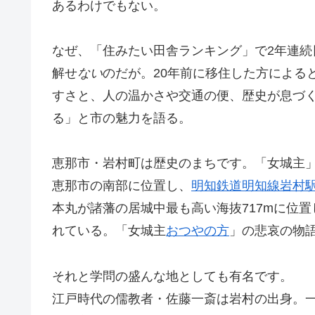
あるわけでもない。
なぜ、「住みたい田舎ランキング」で2年連続
解せ
ない
のだが。20年前に移住した方による
すさと、人の温かさや交通の便、歴史が息づ
る」と市の魅力を語る。
恵那市・岩村町は歴史のまちです。「女城主
恵那市の南部に位置し、
明知鉄道明知線
岩村
本丸が諸藩の居城中最も高い海抜717mに位
れている。「女城主
おつやの方
」の悲哀の物
それと学問の盛んな地としても有名です。
江戸時代の儒教者・佐藤一斎は岩村の出身。