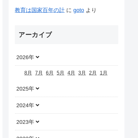
教育は国家百年の計
に
goto
より
アーカイブ
2026年
8月
7月
6月
5月
4月
3月
2月
1月
2025年
2024年
2023年