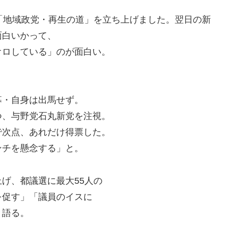
「地域政党・再生の道」を立ち上げました。翌日の新
面白いかって、
オロしている」のが面白い。
募・自身は出馬せず。
つ、与野党石丸新党を注視。
で次点、あれだけ得票した。
ンチを懸念する」と。
げ、都議選に最大55人の
を促す」「議員のイスに
と語る。