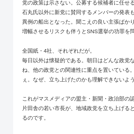
党の政策は示さない。公募する候補者に任せ
石丸氏以外に新党に賛同するメンバーの発表
異例の船出となった。聞こえの良い主張ばか
増幅させるリスクも伴うとSNS選挙の功罪を
全国紙・4社、それぞれだが。
毎日以外は懐疑的である。朝日はどんな政党
ね、他の政党との関連性に重点を置いている
ぇ。なぜ、立ち上げたのかも理解できないよ
これがマスメディアの盟主・新聞・政治部の
片田舎の若い市長が、地域政党を立ち上げると
るのです。