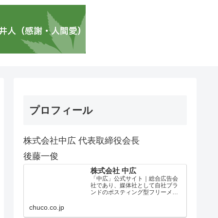
プロフィール
株式会社中広 代表取締役会長
後藤一俊
株式会社 中広
「中広」公式サイト｜総合広告会
社であり、媒体社として自社ブラ
ンドのポスティング型フリーメデ
ィア、ハッピーメディア®『地域み
っちゃく生活情報誌®』を全国で
chuco.co.jp
1100万部以上展開しています。