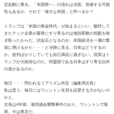
定起動に乗る。「米国第一」の流れは当面、加速する可能
性もあるが、それで「偉大な米国」と呼べるか？
トランプは「米国の黄金時代」が始まるといい、敵対して
きたテック企業が露骨にすり寄るのは地殻変動の気配を嗅
ぎ取ったからだ。試金石となるのが、米国経済を一層の繁
栄に導けるかだ・・・と冷静に見る。日本はどうするの
か。批判ばかりしていても自己満足に過ぎない。現実はト
ランプが大統領なのだ。同盟国である日本はすり寄る以外
の道があるのか。
毎日・・・問われるリアリズム外交（編集局次長）
私は思う。毎日にはワシントン支局を設置する力がないの
かと。
次長は4年前、連邦議会襲撃事件のおり、ワシントンで取
材。今は東京だ。