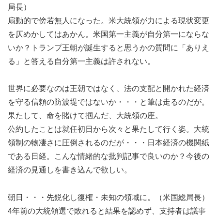
局長）
扇動的で傍若無人になった。米大統領が力による現状変更
を仄めかしてはあかん。米国第一主義が自分第一にならな
いか？トランプ王朝が誕生すると思うかの質問に「ありえ
る」と答える自分第一主義は許されない。
世界に必要なのは王朝ではなく、法の支配と開かれた経済
を守る信頼の防波堤ではないか・・・と筆は走るのだが。
果たして、命を賭けて掴んだ、大統領の座。
公約したことは就任初日から次々と果たして行く姿。大統
領制の物凄さに圧倒されるのだが・・・日本経済の機関紙
である日経。こんな情緒的な批判記事で良いのか？今後の
経済の見通しを書き込んで欲しい。
朝日・・・先鋭化し復権・未知の領域に。（米国総局長）
4年前の大統領選で敗れると結果を認めず、支持者は議事