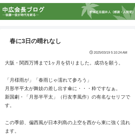
春に3日の晴れなし
2025/03/19 5:10:24 AM
大阪・関西万博まで1ヶ月を切りました。成功を願う。
「月様雨が」「春雨じゃ濡れて参ろう」
月形半平太が舞妓の差し出す傘に・・・粋ですなぁ。
新国劇・「月形半平太」（行友李風作）の有名なセリフで
す。
この季節、偏西風が日本列島の上空を西から東に強く流れ
ます。