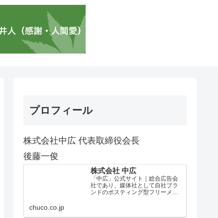
プロフィール
株式会社中広 代表取締役会長
後藤一俊
株式会社 中広
「中広」公式サイト｜総合広告会
社であり、媒体社として自社ブラ
ンドのポスティング型フリーメデ
ィア、ハッピーメディア®『地域み
っちゃく生活情報誌®』を全国で
chuco.co.jp
1100万部以上展開しています。