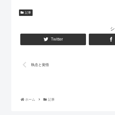
記事
シ
Twitter
執念と覚悟
ホーム
記事