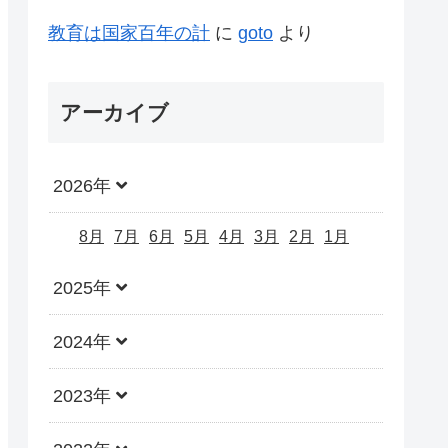
教育は国家百年の計
に
goto
より
アーカイブ
2026年
8月
7月
6月
5月
4月
3月
2月
1月
2025年
2024年
2023年