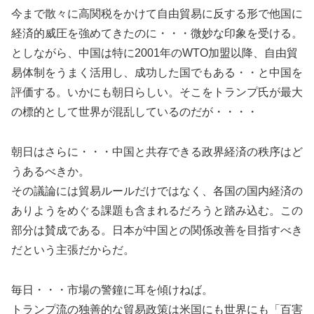
今まで散々に高関税をかけて自由貿易に反する形で他国に
経済的威圧を強めてきたのに・・・微妙な印象を受ける。
としながら、中国は特に2001年のWTO加盟以降、自由貿
易体制をうまく活用し、成功した国でもある・・と中国を
評価する。いかにも朝日らしい。そこをトランプ氏が最大
の標的として世界が混乱しているのだが・・・・
朝日はさらに・・・中国と共存できる政界経済の秩序はど
うあるべきか。
その議論には貿易ルールだけではなく、各国の国内経済の
ありようをめぐる課題も含まれるだろうと踏み込む。この
部分は賛成である。日本が中国との関係改善を目指すべき
だという主張だからだ。
毎日・・・市場の警鐘に耳を傾けねば。
トランプ流の独善的な貿易政策は米国にも世界にも「百害