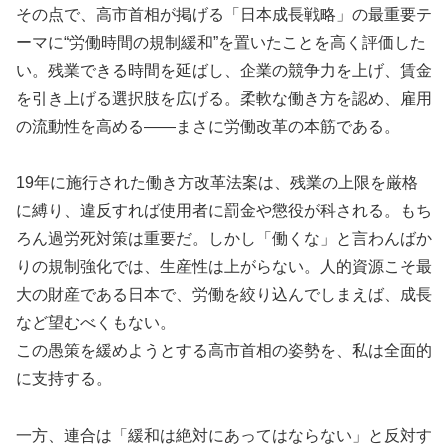
その点で、高市首相が掲げる「日本成長戦略」の最重要テ
ーマに“労働時間の規制緩和”を置いたことを高く評価した
い。残業できる時間を延ばし、企業の競争力を上げ、賃金
を引き上げる選択肢を広げる。柔軟な働き方を認め、雇用
の流動性を高める――まさに労働改革の本筋である。
19年に施行された働き方改革法案は、残業の上限を厳格
に縛り、違反すれば使用者に罰金や懲役が科される。もち
ろん過労死対策は重要だ。しかし「働くな」と言わんばか
りの規制強化では、生産性は上がらない。人的資源こそ最
大の財産である日本で、労働を絞り込んでしまえば、成長
など望むべくもない。
この愚策を緩めようとする高市首相の姿勢を、私は全面的
に支持する。
一方、連合は「緩和は絶対にあってはならない」と反対す