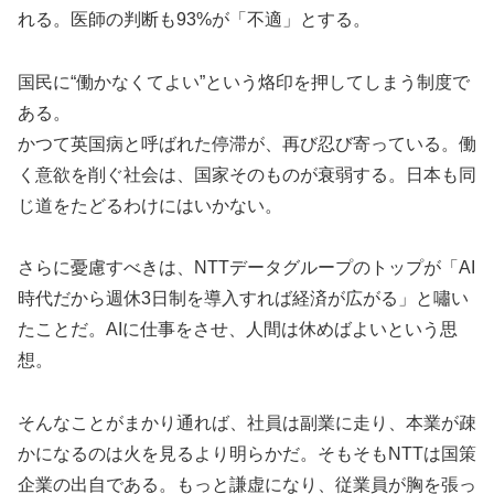
れる。医師の判断も93%が「不適」とする。
国民に“働かなくてよい”という烙印を押してしまう制度で
ある。
かつて英国病と呼ばれた停滞が、再び忍び寄っている。働
く意欲を削ぐ社会は、国家そのものが衰弱する。日本も同
じ道をたどるわけにはいかない。
さらに憂慮すべきは、NTTデータグループのトップが「AI
時代だから週休3日制を導入すれば経済が広がる」と嘯い
たことだ。AIに仕事をさせ、人間は休めばよいという思
想。
そんなことがまかり通れば、社員は副業に走り、本業が疎
かになるのは火を見るより明らかだ。そもそもNTTは国策
企業の出自である。もっと謙虚になり、従業員が胸を張っ