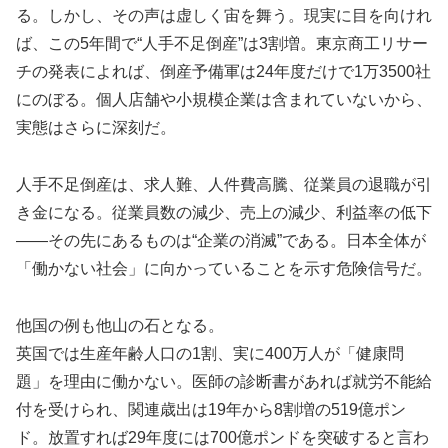
る。しかし、その声は虚しく宙を舞う。現実に目を向けれ
ば、この5年間で“人手不足倒産”は3割増。東京商工リサー
チの発表によれば、倒産予備軍は24年度だけで1万3500社
にのぼる。個人店舗や小規模企業は含まれていないから、
実態はさらに深刻だ。
人手不足倒産は、求人難、人件費高騰、従業員の退職が引
き金になる。従業員数の減少、売上の減少、利益率の低下
――その先にあるものは“企業の消滅”である。日本全体が
「働かない社会」に向かっていることを示す危険信号だ。
他国の例も他山の石となる。
英国では生産年齢人口の1割、実に400万人が「健康問
題」を理由に働かない。医師の診断書があれば就労不能給
付を受けられ、関連歳出は19年から8割増の519億ポン
ド。放置すれば29年度には700億ポンドを突破すると言わ